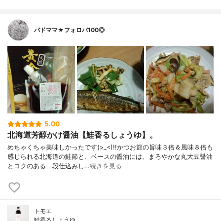
バドママ★フォロバ100◎
5.00
北海道芳醇かけ醤油【鮭香るしょうゆ】。
めちゃくちゃ美味しかったです(>_<)!!かつお節の旨味３倍＆風味８倍も
感じられる北海道の鮭節と、ベースの醤油には、まろやかな丸大豆醤油
とコクのある二段仕込みし…
続きを見る
トモエ
鮭香るしょうゆ