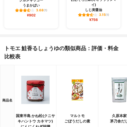
クルメキッコー
イ)
うまかばい
しじ美醤油
3.68
(1)
3.15
¥902
(1)
¥756
トモエ 鮭香るしょうゆの類似商品：評価・料金
比較表
商品名
国東半島 かね松(クニサ
マルトモ
久原本家
キハントウ カネマツ)
ごぼうだしの素
茅乃舎だ
にんにくねぎ味噌