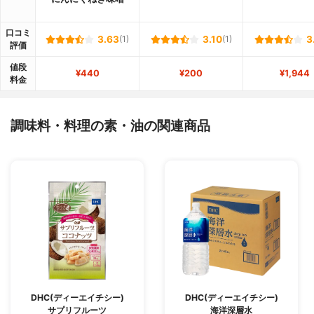
口コミ
3.63
(1)
3.10
(1)
3
評価
値段
¥440
¥200
¥1,944
料金
調味料・料理の素・油の関連商品
DHC(ディーエイチシー)
DHC(ディーエイチシー)
サプリフルーツ
海洋深層水