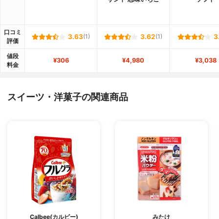
口コミ
3.63
(1)
3.62
(1)
3
評価
値段
¥306
¥4,980
¥3,038
料金
スイーツ・洋菓子の関連商品
Calbee(カルビー)
みたけ