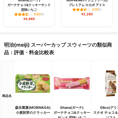
Ghana(ガーナ)
ISUPREME(イシュプリーム)
ガーナチョコ&クッキーサンド
プレミアム ロカボ アイス
恋味いちご
3.15
(1)
¥2,280
3.62
(1)
¥4,980
明治(meiji) スーパーカップ スウィーツの類似商
品：評価・料金比較表
商品名
森永製菓(MORINAGA)
Ghana(ガーナ)
Glico(グリ
小麦胚芽のクラッカー
ガーナチョコ&クッキー
スナオ チョコ
サンド 恋味いちご
ソフト