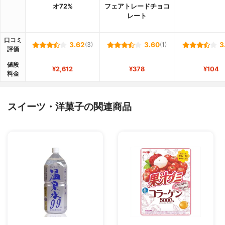
オ72%
フェアトレードチョコ
レート
口コミ
3.62
(3)
3.60
(1)
3
評価
値段
¥2,612
¥378
¥104
料金
スイーツ・洋菓子の関連商品