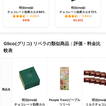
明治(meiji)
明治(meiji)
チョコレート効果カカオ86%
チョコレート効果カカオ72%
3.63
3.62
(1)
(3)
¥419
¥2,612
Glico(グリコ) リベラの類似商品：評価・料金比
較表
商品名
明治(meiji)
People Tree(ピープル
明治(meiji
チョコレート効果カカ
ツリー)
ミルクチョコ