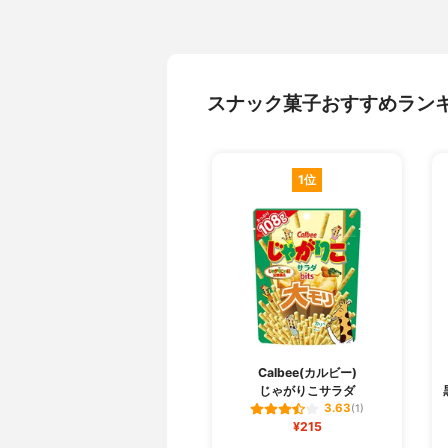
スナック菓子おすすめラン
1位
Calbee(カルビー)
じゃがりこサラダ
3.63
(1)
¥215