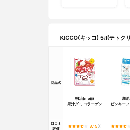
KICCO(キッコ) 5ポテ
商品名
明治(meiji)
湖池
果汁グミ コラーゲン
ピンキーフ
口コミ
3.15
(1)
評価