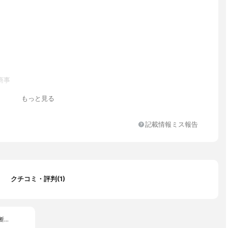
商事
もっと見る
記載情報ミス報告
クチコミ・評判(1)
断…