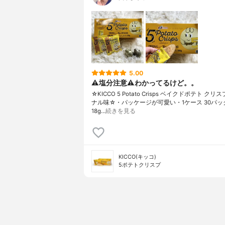
5.00
⚠️塩分注意⚠️わかってるけど。。
☆KICCO 5 Potato Crisps ベイクドポテト クリ
ナル味☆・パッケージが可愛い・1ケース 30パッ
18g…
続きを見る
KICCO(キッコ)
5ポテトクリスプ