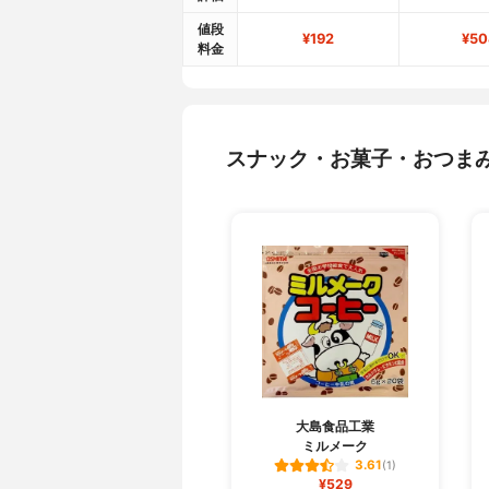
値段
¥192
¥50
料金
スナック・お菓子・おつま
大島食品工業
ミルメーク
3.61
(1)
¥529