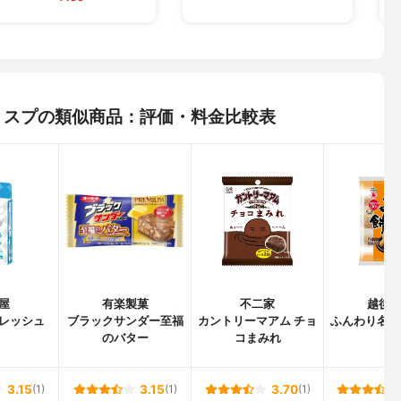
トクリスプの類似商品：評価・料金比較表
屋
有楽製菓
不二家
越後
レッシュ
ブラックサンダー至福
カントリーマアム チョ
ふんわり名人
のバター
コまみれ
3.15
(1)
3.15
(1)
3.70
(1)