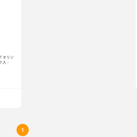
スプ オリジ
ク入・
1