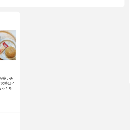
が多いみ
ての時はイ
ちゃくち