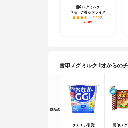
雪印メグミルク
スモーク香る スライス
3.15
(1)
¥389
雪印メグミルク 1才からの
商品名
タカナシ乳業
雪印メグ