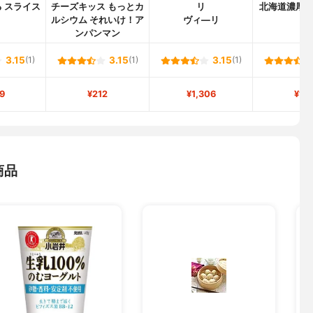
 スライス
チーズキッス もっとカ
リ
北海道濃厚
ルシウム それいけ！ア
ヴィ―リ
ンパンマン
3.15
(1)
3.15
(1)
3.15
(1)
9
¥212
¥1,306
¥15
商品