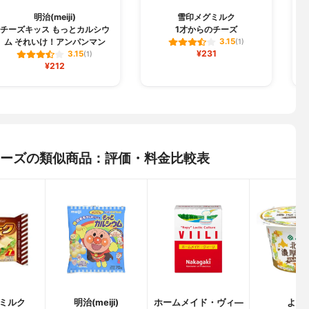
明治(meiji)
雪印メグミルク
チーズキッス もっとカルシウ
1才からのチーズ
ム それいけ！アンパンマン
3.15
(1)
¥231
3.15
(1)
¥212
チーズの類似商品：評価・料金比較表
ミルク
明治(meiji)
ホームメイド・ヴィ―
よつ