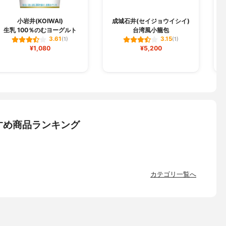
小岩井(KOIWAI)
成城石井(セイジョウイシイ)
生乳 100％のむヨーグルト
台湾風小籠包
3.61
3.15
(1)
(1)
¥1,080
¥5,200
すめ商品ランキング
カテゴリ一覧へ