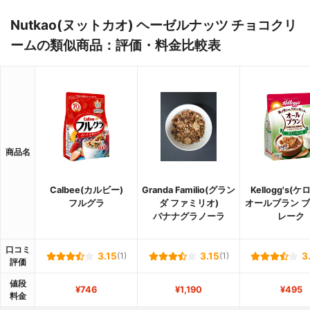
Nutkao(ヌットカオ) ヘーゼルナッツ チョコクリ
ームの類似商品：評価・料金比較表
商品名
Calbee(カルビー)
Granda Familio(グラン
Kellogg's(
フルグラ
ダ ファミリオ)
オールブラン 
バナナグラノーラ
レーク
口コミ
3.15
(1)
3.15
(1)
3
評価
値段
¥746
¥1,190
¥495
料金