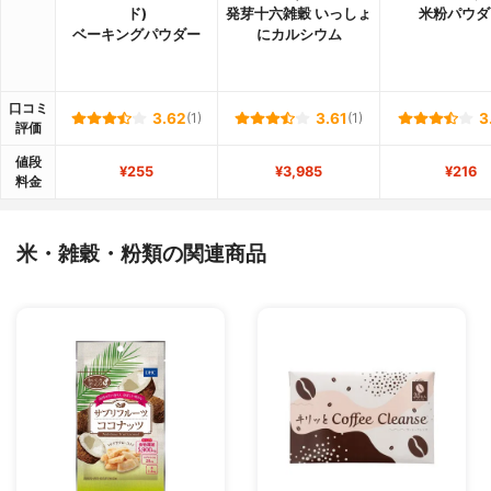
ド)
発芽十六雑穀 いっしょ
米粉パウダ
ベーキングパウダー
にカルシウム
口コミ
3.62
(1)
3.61
(1)
3
評価
値段
¥255
¥3,985
¥216
料金
米・雑穀・粉類の関連商品