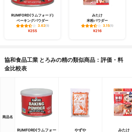
RUMFORD(ラムフォード)
みたけ
ベーキングパウダー
米粉パウダー
3.62
3.15
(1)
(1)
¥255
¥216
協和食品工業 とろみの精の類似商品：評価・料
金比較表
商品名
RUMFORD(ラムフォー
やずや
みたけ