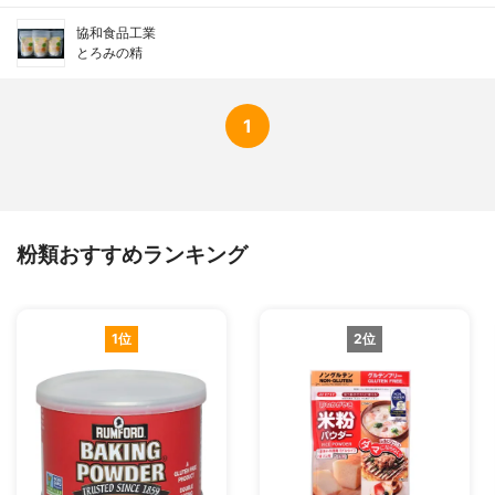
協和食品工業
とろみの精
1
粉類おすすめランキング
1位
2位