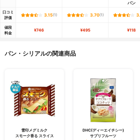
パン
口コミ
3.15
(1)
3.70
(1)
3
評価
値段
¥746
¥495
¥118
料金
パン・シリアルの関連商品
雪印メグミルク
DHC(ディーエイチシー)
スモーク香る スライス
サプリフルーツ