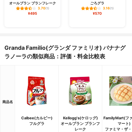
オールブラン ブランフレーク
ごろグラ
3.70
3.16
(1)
(1)
¥495
¥570
Granda Familio(グランダ ファミリオ) バナナグ
ラノーラの類似商品：評価・料金比較表
商品名
Calbee(カルビー)
Kellogg's(ケロッグ)
FamilyMart(
フルグラ
オールブラン ブランフ
マート)
レーク
ファミマ・ザ・