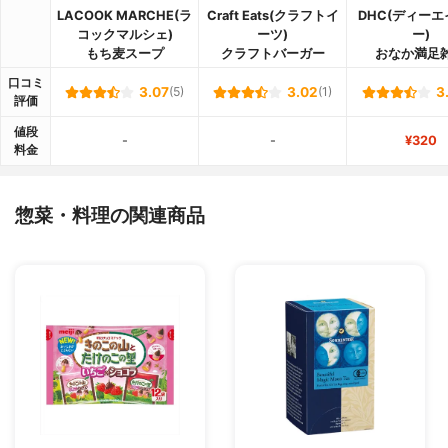
LACOOK MARCHE(ラ
Craft Eats(クラフトイ
DHC(ディー
コックマルシェ)
ーツ)
ー)
もち麦スープ
クラフトバーガー
おなか満足
口コミ
3.07
(5)
3.02
(1)
3
評価
値段
-
-
¥320
料金
惣菜・料理の関連商品