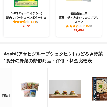
DHC(ディーエイチシー)
佐藤薬品工業
腸内サポートコーンポタージュ
葉酸・鉄・カルシウムのサプリ
スープ
3.15
(3)
¥572
3.15
(2)
¥1,404
Asahi(アサヒグループショクヒン) おどろき野菜
1食分の野菜の類似商品：評価・料金比較表
商品名