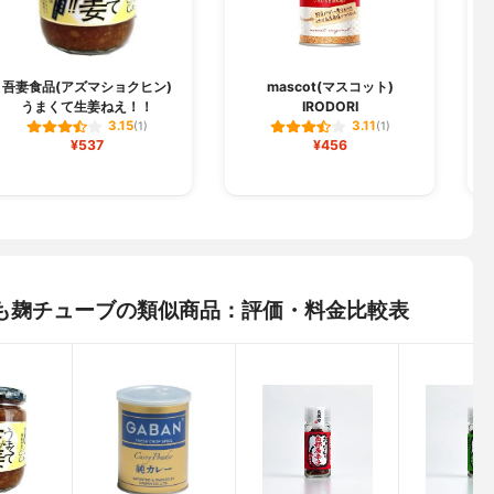
吾妻食品(アズマショクヒン)
mascot(マスコット)
うまくて生姜ねえ！！
IRODORI
3.15
3.11
(1)
(1)
¥537
¥456
ても麹チューブの類似商品：評価・料金比較表