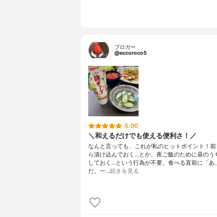
ブロガー
@eccoroco5
5.00
＼和えるだけでも使える便利さ！／
なんと言っても、これが私のヒットポイント！前
ら漬け込んでおく…とか、夜ご飯のために昼のう
しておく…という行為が不要。食べる直前に「あ
だ。一…
続きを見る