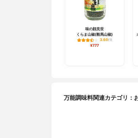
味の顔見世
くらま山椒(鞍馬山椒)
3.60
(1)
¥777
万能調味料関連カテゴリ：