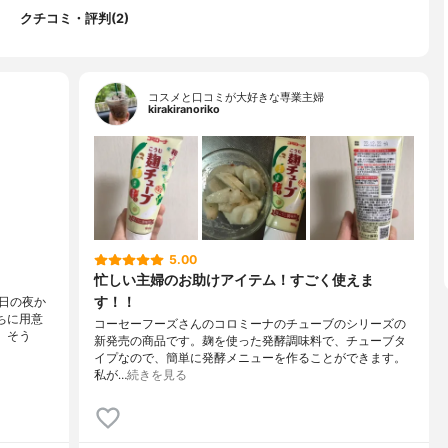
クチコミ・評判(2)
コスメと口コミが大好きな専業主婦
kirakiranoriko
5.00
忙しい主婦のお助けアイテム！すごく使えま
す！！
日の夜か
ちに用意
コーセーフーズさんのコロミーナのチューブのシリーズの
、そう
新発売の商品です。麹を使った発酵調味料で、チューブタ
イプなので、簡単に発酵メニューを作ることができます。
私が…
続きを見る