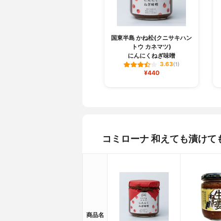
国東半島 かね松(クニサキハン
トウ カネマツ)
にんにくねぎ味噌
3.63
(1)
¥440
コミローナ 和えても漬け
商品名