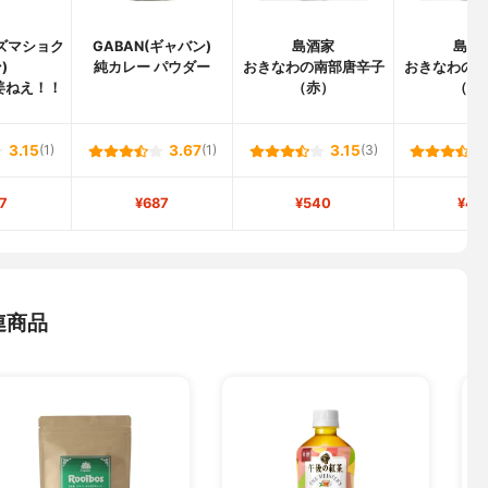
ズマショク
GABAN(ギャバン)
島酒家
島酒
)
純カレー パウダー
おきなわの南部唐辛子
おきなわの
姜ねえ！！
（赤）
（青
3.15
(1)
3.67
(1)
3.15
(3)
7
¥687
¥540
¥42
連商品