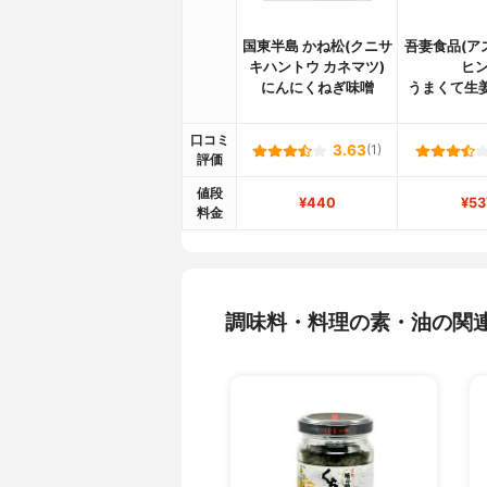
国東半島 かね松(クニサ
吾妻食品(ア
キハントウ カネマツ)
ヒン
にんにくねぎ味噌
うまくて生
口コミ
3.63
(1)
評価
値段
¥440
¥53
料金
調味料・料理の素・油の関