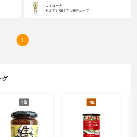
コミローナ
和えても漬けても麹チューブ
1
ング
2位
3位