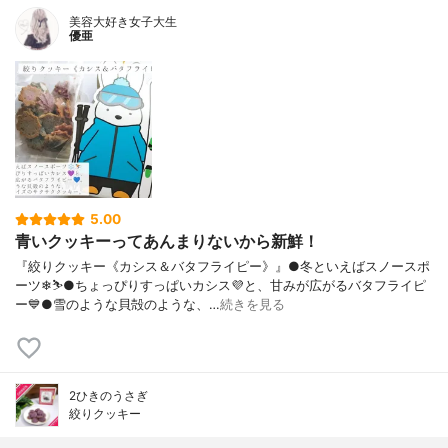
美容大好き女子大生
優亜
5.00
青いクッキーってあんまりないから新鮮！
『絞りクッキー《カシス＆バタフライピー》』●冬といえばスノースポ
ーツ❄⛷️●ちょっぴりすっぱいカシス💜と、甘みが広がるバタフライピ
ー💙●雪のような貝殻のような、…
続きを見る
2ひきのうさぎ
絞りクッキー