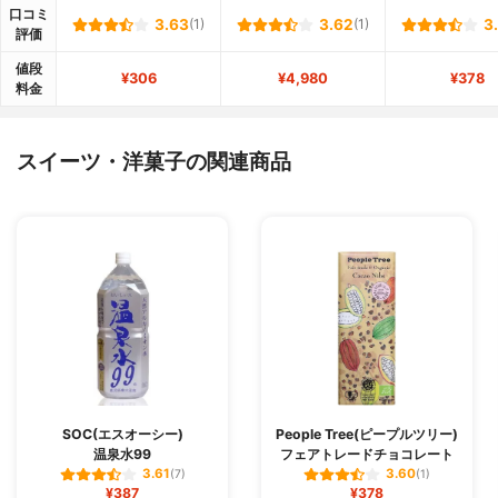
口コミ
3.63
(1)
3.62
(1)
3
評価
値段
¥306
¥4,980
¥378
料金
スイーツ・洋菓子の関連商品
SOC(エスオーシー)
People Tree(ピープルツリー)
温泉水99
フェアトレードチョコレート
3.61
3.60
(7)
(1)
¥387
¥378