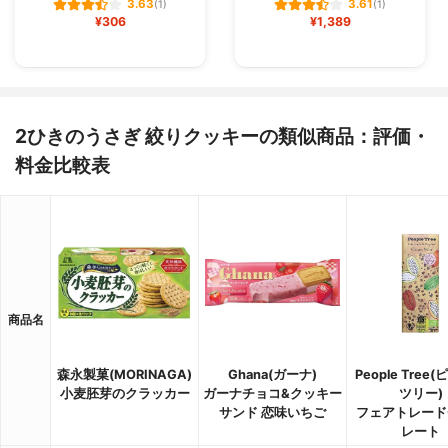
3.63
3.61
(1)
(1)
¥306
¥1,389
2ひきのうさぎ 絞りクッキーの類似商品：評価・
料金比較表
商品名
森永製菓(MORINAGA)
Ghana(ガーナ)
People Tree
小麦胚芽のクラッカー
ガーナチョコ&クッキー
ツリー)
サンド 恋味いちご
フェアトレード
レート