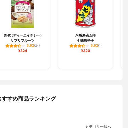
J
DHC(ディーエイチシー)
八幡屋礒五郎
サプリフルーツ
七味唐辛子
エ
3.62
3.62
(24)
(1)
¥324
¥320
おすすめ商品ランキング
カテゴリ一覧へ