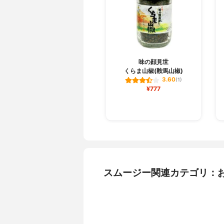
味の顔見世
くらま山椒(鞍馬山椒)
3.60
(1)
¥777
スムージー関連カテゴリ：