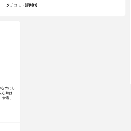
クチコミ・評判(1)
少なめにし
んな時は
、食塩、