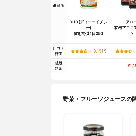
商品名
DHC(ディーエイチシ
アロ
ー)
有機アロニア
飲む野菜1日350
汁
口コミ
3.15
(2)
評価
値段
-
¥1,1
料金
野菜・フルーツジュースの