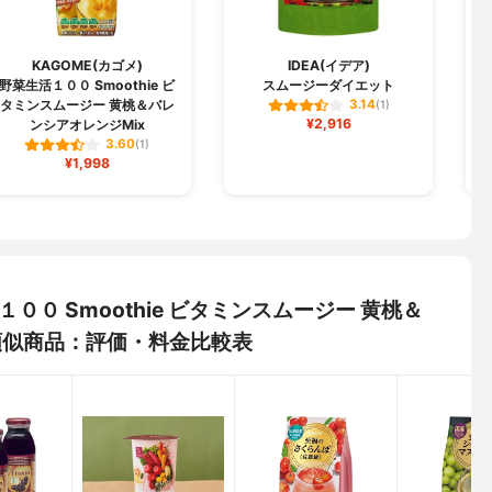
KAGOME(カゴメ)
IDEA(イデア)
野菜生活１００ Smoothie ビ
スムージーダイエット
タミンスムージー 黄桃＆バレ
3.14
(1)
¥2,916
ンシアオレンジMix
3.60
(1)
¥1,998
１００ Smoothie ビタミンスムージー 黄桃＆
類似商品：評価・料金比較表