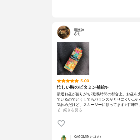
看護師
さち
5.00
忙しい時のビタミン補給✨
最近お昼が偏りがち?勤務時間の都合上、お昼を
ているのでどうしてもバランスがとりにくい…そ
気休めだけど、スムージーに頼ってます✨甘味料
そ…
続きを見る
KAGOME(カゴメ)