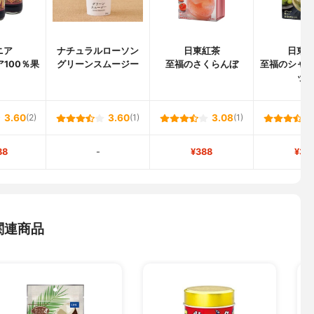
ニア
ナチュラルローソン
日東紅茶
日東
100％果
グリーンスムージー
至福のさくらんぼ
至福のシャ
ッ
3.60
(2)
3.60
(1)
3.08
(1)
88
-
¥388
¥38
関連商品