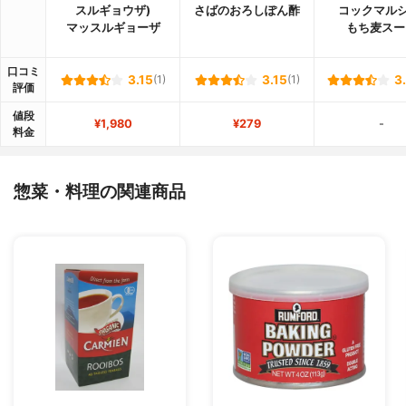
スルギョウザ)
さばのおろしぽん酢
コックマルシ
マッスルギョーザ
もち麦スー
口コミ
3.15
(1)
3.15
(1)
3
評価
値段
¥1,980
¥279
-
料金
惣菜・料理の関連商品