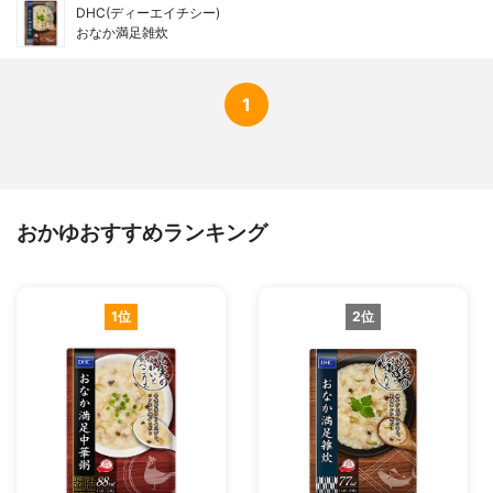
DHC(ディーエイチシー)
おなか満足雑炊
1
おかゆおすすめランキング
1位
2位