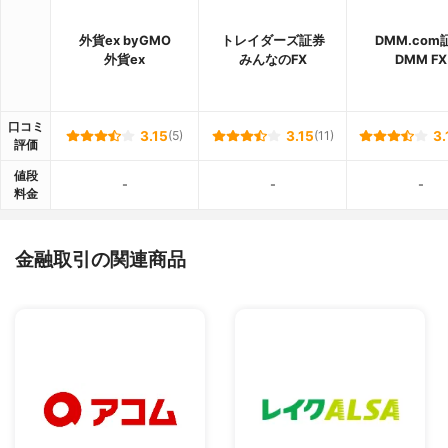
外貨ex byGMO
トレイダーズ証券
DMM.com
外貨ex
みんなのFX
DMM FX
口コミ
3.15
(5)
3.15
(11)
3.
評価
値段
-
-
-
料金
金融取引の関連商品