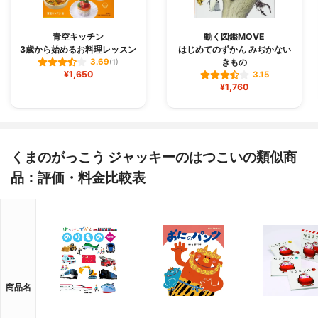
青空キッチン
動く図鑑MOVE
3歳から始めるお料理レッスン
はじめてのずかん みぢかない
きもの
3.69
(1)
¥1,650
3.15
¥1,760
くまのがっこう ジャッキーのはつこいの類似商
品：評価・料金比較表
商品名