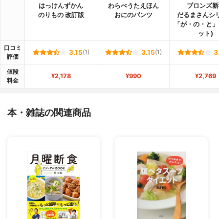
はっけんずかん
わらべうたえほん
ブロンズ新
のりもの 改訂版
おにのパンツ
だるまさんシ
「が・の・と」
ット)
口コミ
3.15
(1)
3.15
(1)
3
評価
値段
¥2,178
¥990
¥2,769
料金
本・雑誌の関連商品