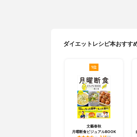
ダイエットレシピ本おすす
1位
文藝春秋
月曜断食ビジュアルBOOK