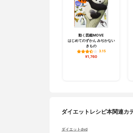
動く図鑑MOVE
はじめてのずかん みぢかない
きもの
3.15
¥1,760
ダイエットレシピ本関連カ
ダイエットdvd