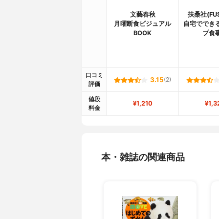
文藝春秋
扶桑社(FU
月曜断食ビジュアル
自宅ででき
BOOK
プ食
口コミ
3.15
(2)
評価
値段
¥1,210
¥1,3
料金
本・雑誌の関連商品