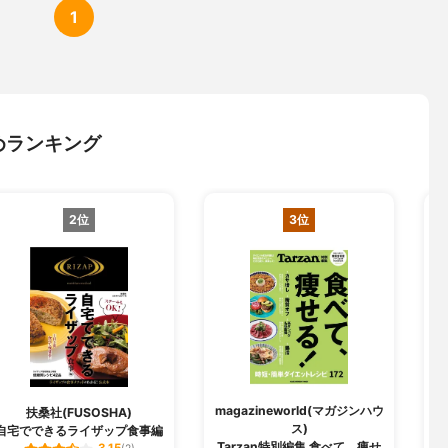
1
めランキング
2位
3位
magazineworld(マガジンハウ
扶桑社(FUSOSHA)
ス)
自宅でできるライザップ食事編
Tarzan特別編集 食べて、痩せ