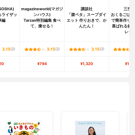
SOSHA)
magazineworld(マガジ
講談社
三空
るライザッ
ンハウス)
「腹ペタ」スープダイ
おくるごはん
事編
Tarzan特別編集 食べ
エット 作りおきで、か
で簡単作り置
て、痩せる！
んたん！
喜ばれる健
レシピ
3.15
(2)
3.15
(2)
3.15
(2)
20
¥794
¥1,320
¥1,3