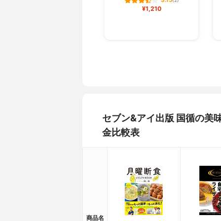
3.15
(2)
¥1,210
セブン&アイ出版 国循の美
金比較表
商品名