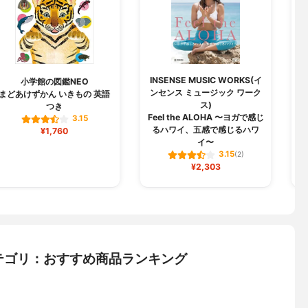
INSENSE MUSIC WORKS(イ
N
小学館の図鑑NEO
ンセンス ミュージック ワーク
まどあけずかん いきもの 英語
ス)
つき
Feel the ALOHA 〜ヨガで感じ
W
3.15
るハワイ、五感で感じるハワ
¥1,760
イ〜
3.15
(2)
¥2,303
テゴリ：おすすめ商品ランキング