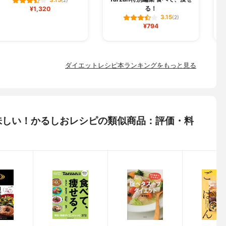
3.15
(2)
る！
¥1,320
3.15
(2)
¥794
ダイエットレシピ本ランキングをもっと見る
味しい！かるしおレシピの類似商品：評価・料