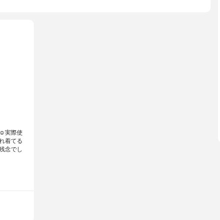
️実際使
れ着てる
残念でし