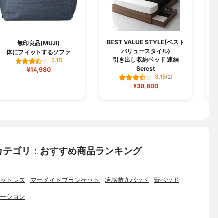
BEST VALUE STYLE(ベスト
無印良品(MUJI)
バリュースタイル)
体にフィットするソファ
引き出し収納ベッド 連結
3.15
Serest
¥14,980
3.15
(2)
¥38,800
カテゴリ：おすすめ商品ランキング
ットレス
マーメイドブランケット
冷感敷きパッド
畳ベッド
ーション