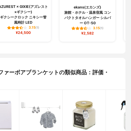
AZUREST × GIXIE(アズレスト
ekans(エカンズ)
×ギクシー)
旅館・ホテル・温泉宿風 コン
ギクシークロック ニキシー管
パクトタオルハンガー シルバ
風時計 LED
ー OT-50
3.15
(1)
3.15
(1)
¥24,500
¥2,582
 BFファーボアブランケットの類似商品：評価・