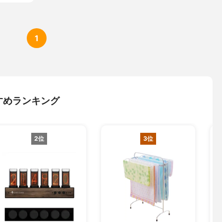
1
すめランキング
2位
3位