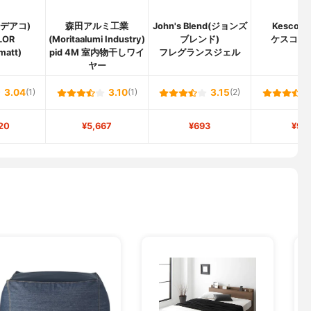
(イデアコ)
森田アルミ工業
John's Blend(ジョンズ
Kesco(
LOR
(Moritaalumi Industry)
ブレンド)
ケスコス
matt)
pid 4M 室内物干しワイ
フレグランスジェル
ヤー
3.04
(1)
3.10
(1)
3.15
(2)
20
¥5,667
¥693
¥98