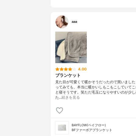
aaa
4.00
ブランケット
見た目が可愛くて暖かそうだったので買いました☺
ってみても、本当に暖かいしもこもこしていてこ
と寝そうです。笑ただ毛玉になりやすいのが少し
た…
続きを見る
BAYFLOW(ベイフロー)
BFファーボアブランケット