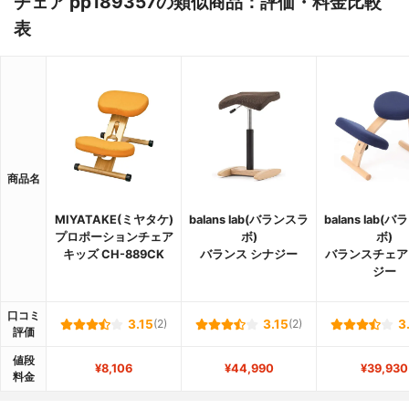
チェア pp189357の類似商品：評価・料金比較
表
商品名
MIYATAKE(ミヤタケ)
balans lab(バランスラ
balans lab(
プロポーションチェア
ボ)
ボ)
キッズ CH-889CK
バランス シナジー
バランスチェア
ジー
口コミ
3.15
(2)
3.15
(2)
3
評価
値段
¥8,106
¥44,990
¥39,930
料金