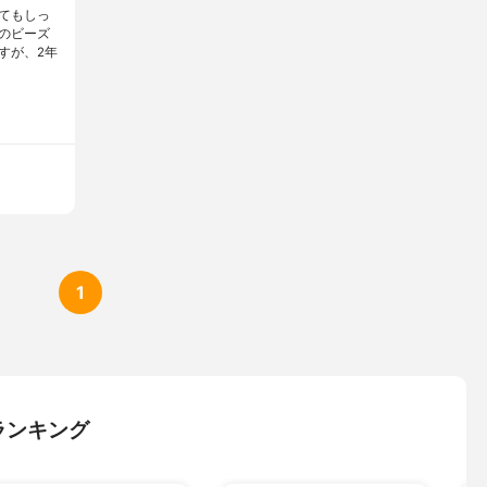
てもしっ
のビーズ
すが、2年
1
ランキング