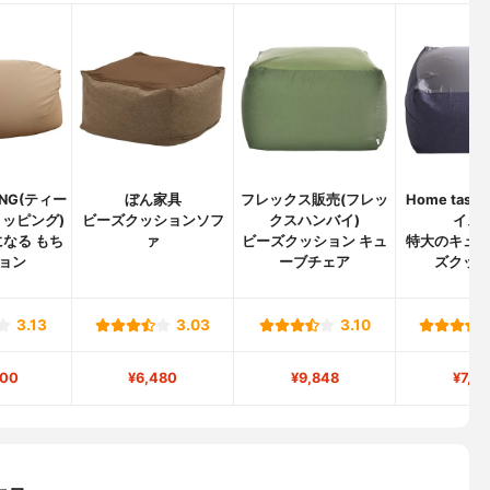
PING(ティー
ぼん家具
フレックス販売(フレッ
Home tas
ッピング)
ビーズクッションソフ
クスハンバイ)
イスト
なる もち
ァ
ビーズクッション キュ
特大のキュ
ョン
ーブチェア
ズクッ
3.13
3.03
3.10
500
¥6,480
¥9,848
¥7,4