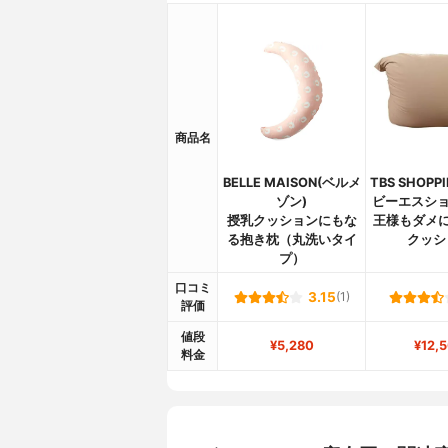
商品名
BELLE MAISON(ベルメ
TBS SHOP
ゾン)
ビーエスショ
授乳クッションにもな
王様もダメに
る抱き枕（丸洗いタイ
クッシ
プ）
口コミ
3.15
(1)
評価
値段
¥5,280
¥12,
料金