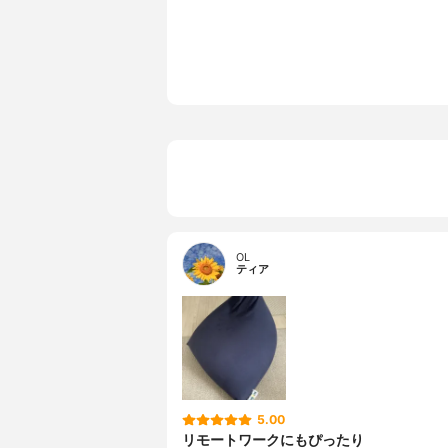
クッション形状
座布団（ソ
カバーの素材
コットン 31
カバーのカラー
ネイビーブ
ンジ、グリ
ライトグレ
ト、イエロ
中材
EPS(発泡
特徴
なし
その他の特徴
おしゃれ、
OL
ティア
5.00
リモートワークにもぴったり