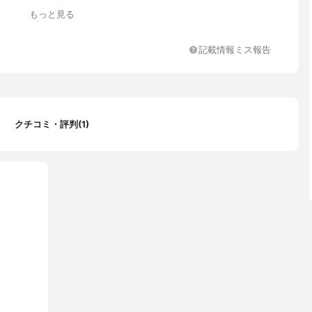
ファ）
もっと見る
% 、ポリエステル 58% 、 ポリウレタン 11%
ルー、アクアブルー、レッド、ディープパープル、パープル、オレ
記載情報ミス報告
ーン、ダークグレー、チョコレートブラウン、ピンク、ブラック、
ー、ライムグリーン、ワインレッド、キャメル、クリームホワイ
ー
スチロール)ビーズ
クチコミ・評判(1)
洗濯 可能（カバーのみ）