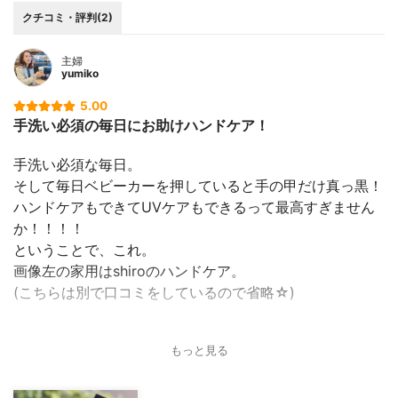
クチコミ・評判(2)
主婦
yumiko
5.00
手洗い必須の毎日にお助けハンドケア！
手洗い必須な毎日。
そして毎日ベビーカーを押していると手の甲だけ真っ黒！
ハンドケアもできてUVケアもできるって最高すぎません
か！！！！
ということで、これ。
画像左の家用はshiroのハンドケア。
(こちらは別で口コミをしているので省略☆)
出かける時は右のイニスフリーでUVケアも一緒に♪
もっと見る
香りも好きなので、癒されます☆
今年こそ手の甲真っ黒避けるぞー！！