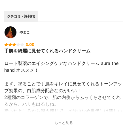
クチコミ・評判(1)
やまこ
3.00
手肌を綺麗に見せてくれるハンドクリーム
ロート製薬のエイジングケアなハンドクリーム aura the
hand オススメ！
まず、塗ることで手肌をキレイに見せてくれるトーンアッ
プ効果の、白肌成分配合なのがいい！
2種類のコラーゲンで、肌の内側からふっくらさせてくれ
るから、ハリも出るしね。
塗ったところから潤う感じで、水分少なめ世代には嬉しい
テクスチャーだよ〜。
もっと見る
手を洗うのも、アルコール消毒も、肌が乾燥しちゃうか