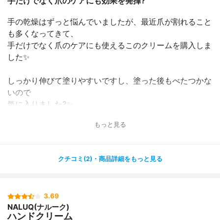
手だけでなく爪のケアにも効果を発揮?
手の乾燥はずっと悩んでいましたが、最近爪が割れること
も多くなってきて、
手だけでなく爪のケアにも使えるこのクリームを購入しま
した✨
しっかり伸びて塗りやすいですし、塗った後もべたつかな
いので
気に入りました?✨
毎日塗っていると、手荒れも軽減されて少し潤ってきた気
もっと見る
がしましたし、
何より爪が割れにくくなりました?
クチコミ(2)・商品詳細をもっと見る
香りは柑橘系のさわやかな香りで、少し強めではあります
が個人的には
気に入りました?
3.69
安くはないですが、容量もしっかりあるのでコスパはいい
NALUQ(ナルーク)
と思います?
ハンドクリーム