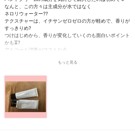
なんと、この方々は主成分が水ではなく
ネロリウォーター??
テクスチャーは、イチサンゼロゼロの方が軽めで、香りが
すっきりめ?
つけはじめから、香りが変化していくのも面白いポイント
かも⏳?
アルコール消毒がマストな今
ハンドクリームもマストアイテムに?
もっと見る
日常のシーンにあわせて、つけどきの時刻がお名前に。
また、それを想定した香りがついているのだとか??なんと
も素敵?