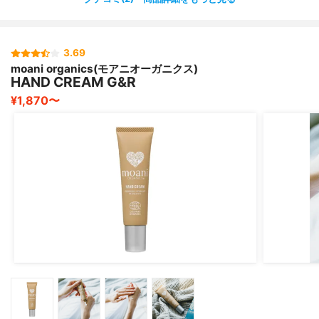
香りは森の中にいるような、他にはない珍しい香りです✨
好みはわかれるかもしれませんが、私は気に入っていてと
ても
3.69
リラックス出来る感じがしました^ ^?
moani organics(モアニオーガニクス)
プレゼントなどにとてもおすすめのハンドクリームです✨
HAND CREAM G&R
¥1,870〜