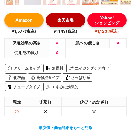
Yahoo!
Amazon
楽天市場
ショッピング
¥1,577(税込)
¥1,143(税込)
¥1,123(税込)
保湿効果の高さ
A
肌への優しさ
A
使用感の良さ
A
クリームタイプ
無香料
エイジングケア向け
化粧品
高保湿タイプ
さっぱり系
チューブタイプ
くすみに効果的
乾燥
手荒れ
ひび・あかぎれ
最安値・商品詳細をもっと見る