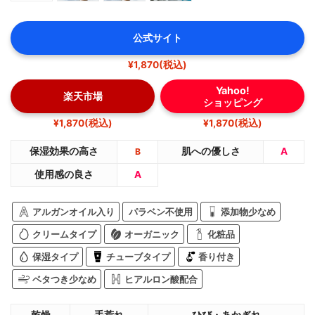
公式サイト
¥1,870(税込)
Yahoo!
楽天市場
ショッピング
¥1,870(税込)
¥1,870(税込)
保湿効果の高さ
肌への優しさ
A
B
使用感の良さ
A
アルガンオイル入り
パラベン不使用
添加物少なめ
クリームタイプ
オーガニック
化粧品
保湿タイプ
チューブタイプ
香り付き
ベタつき少なめ
ヒアルロン酸配合
乾燥
手荒れ
ひび・あかぎれ