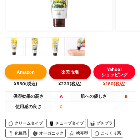
Yahoo!
Amazon
楽天市場
ショッピング
¥550(税込)
¥233(税込)
¥160(税込)
保湿効果の高さ
A
肌への優しさ
B
使用感の良さ
C
クリームタイプ
チューブタイプ
プチプラ
化粧品
オーガニック
携帯型
こっくり系