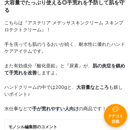
大容量でたっぷり使える◎手荒れを予防して肌を守
る
こちらは『アステリア メデッサスキンクリーム スキンプ
ロテクトクリーム』！
手を洗っても肌のうるおいが続く、耐水性に優れたハンド
ケアアイテムです。
また有効成分『酸化亜鉛』と『尿素』が、
肌の炎症を鎮め
て手荒れを改善
しますよ。
ハンドクリームの中では200gと、
大容量なところ
も嬉し
いポイント♪
水仕事などで
手が荒れやすい人向け
の商品です！
クチコミ
投稿
モノシル編集部のコメント