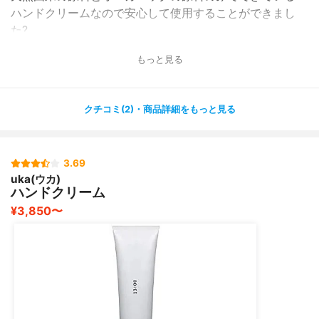
ハンドクリームなので安心して使用することができまし
た?
もっと見る
さらっとした肌に馴染みやすいクリームなので、べたつか
ず
仕事の途中などにも使いやすかったです✨
クチコミ(2)・商品詳細をもっと見る
効果も感じられて、今まで何を塗ってもカサカサして赤み
が
ありましたが、少ししっとりして赤みは引いてきました✨
3.69
uka(ウカ)
オーガニックのクリームの中では比較的安いのでおすすめ
ハンドクリーム
です✨
¥3,850〜