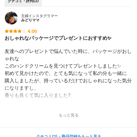
クチコミ・評判(2)
主婦インスタグラマー
みどりママ
4.00
おしゃれなパッケージでプレゼントにおすすめ✨
友達へのプレゼントで悩んでいた時に、パッケージがおし
ゃれな
このハンドクリームを見つけてプレゼントしました✨
初めて見かけたので、とても気になって私の分も一緒に
購入しましたが、持っているだけでおしゃれになった気分
になりますし、
香りも良くて気に入りました?
無添加でオーガニックなので肌にとても優しいです✨
もっと見る
子供の手が乾燥した時にも使用しましたが、とても効果が
ありました✨
クチコミ(2)・商品詳細をもっと見る