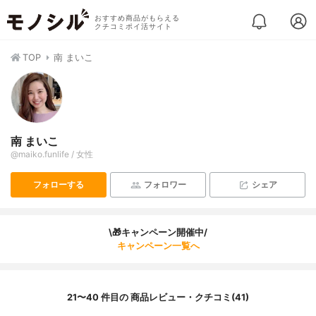
おすすめ商品がもらえる
クチコミポイ活サイト
TOP
南 まいこ
南 まいこ
@maiko.funlife / 女性
フォローする
フォロワー
シェア
\🎁キャンペーン開催中/
キャンペーン一覧へ
21〜40 件目の 商品レビュー・クチコミ(41)