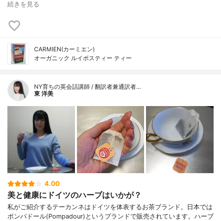
続きを見る
CARMIEN(カーミエン)
オーガニック ルイボスティー ティー
NY育ちの英会話講師 / 翻訳者兼通訳者…
東 洋美
4.00
美と健康にドイツのハーブはいかが？
私がご紹介するテーカンネはドイツを体表するお茶ブランド。日本では
ポンパドール(Pompadour)というブランドで販売されています。ハーブ