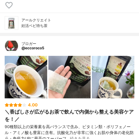
アールクリエイト
妊活ベビ待ち茶
ブロガー
@eccoroco5
4.00
＼香ばしさが広がるお茶で飲んで内側から整える美容ケア
を！／
90種類以上の栄養素を高バランスで含み、ビタミン類・ポリフェノー
ル・アミノ酸も豊富に含有。抗酸化力が非常に強くお肌や身体の老化防
止・免疫力UPに最高のスーパーフ…
続きを見る