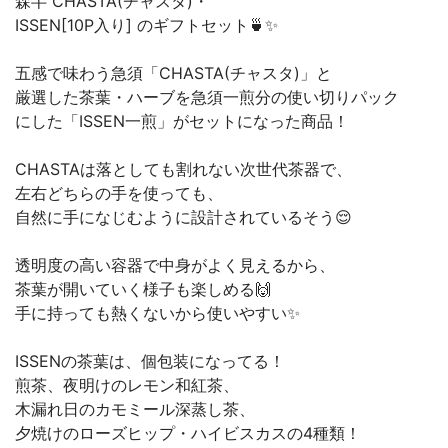
森半 CHASTA(チャスタ)・
ISSEN[10P入り] のギフトセット🍵✨
五感で味わう急須「CHASTA(チャスタ)」と
厳選した茶葉・ハーブを急須一煎分の使い切りパック
にした「ISSEN一煎」がセットになった商品！
CHASTAは落としても割れない次世代茶器で、
左右どちらの手を使っても、
自然に手になじむように設計されているそう😌
透明度の高い容器で中身がよく見えるから、
茶葉が開いていく様子も楽しめる🙌
手に持っても熱くないから使いやすい✨
ISSENの茶葉は、個包装になってる！
煎茶、夜明けのレモン和紅茶、
木漏れ日のカモミール深蒸し茶、
夕焼けのローズヒップ・ハイビスカスの4種類！