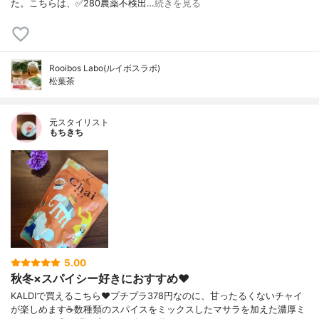
た。こちらは、✅280農薬不検出…
続きを見る
Rooibos Labo(ルイボスラボ)
松葉茶
元スタイリスト
もちきち
5.00
秋冬×スパイシー好きにおすすめ❤️
KALDIで買えるこちら❤️プチプラ378円なのに、甘ったるくないチャイ
が楽しめます☕数種類のスパイスをミックスしたマサラを加えた濃厚ミ