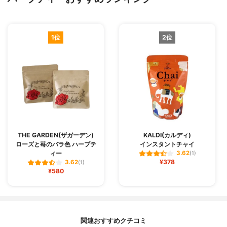
1位
2位
THE GARDEN(ザガーデン)
KALDI(カルディ)
ローズと苺のバラ色 ハーブテ
インスタントチャイ
ィー
3.62
(1)
¥378
3.62
(1)
¥580
関連おすすめクチコミ