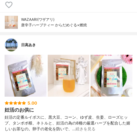
WAZAARI(ワザアリ)
唐辛子ハーブティー からだめぐる×燃焼
日高あき
5.00
妊活のお供に
妊活の定番ルイボスに、黒大豆、コーン、ゆず皮、生姜、ローズヒッ
プ、タンポポ根、ネトルと、妊活の為の8種の厳選ハーブを配合した嬉
しいお茶なの。卵子の老化を防いで、…
続きを見る