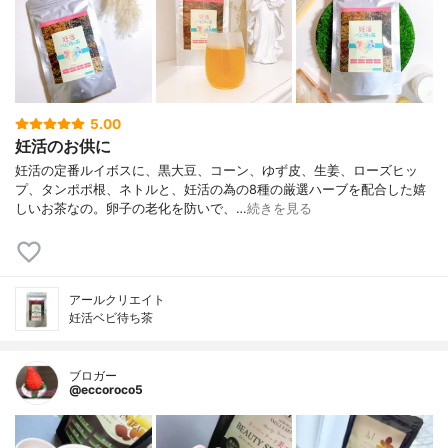
5.00
妊活のお供に
妊活の定番ルイボスに、黒大豆、コーン、ゆず皮、生姜、ローズヒッ
プ、タンポポ根、ネトルと、妊活の為の8種の厳選ハーブを配合した嬉
しいお茶なの。卵子の老化を防いで、…
続きを見る
アールクリエイト
妊活ベビ待ち茶
ブロガー
@eccoroco5