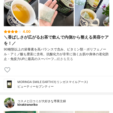
4.00
＼香ばしさが広がるお茶で飲んで内側から整える美容ケア
を！／
90種類以上の栄養素を高バランスで含み、ビタミン類・ポリフェノー
ル・アミノ酸も豊富に含有。抗酸化力が非常に強くお肌や身体の老化防
止・免疫力UPに最高のスーパーフ…
続きを見る
MORINGA SMILE EARTH(モリンガスマイルアース)
ビューティーセブンティー
コスメと口コミが大好きな専業主婦
kirakiranoriko