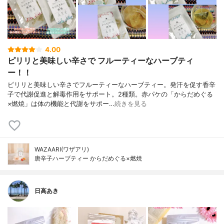
4.00
ピリリと美味しい辛さで フルーティーなハーブティ
ー！！
ピリリと美味しい辛さでフルーティーなハーブティー。発汗を促す香辛
子で代謝促進と解毒作用をサポート。2種類。赤パケの「からだめぐる
×燃焼」は体の機能と代謝をサポー…
続きを見る
WAZAARI(ワザアリ)
唐辛子ハーブティー からだめぐる×燃焼
日高あき