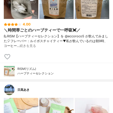
4.00
＼時間帯ごとのハーブティーで一呼吸💓／
🙋RISM【ハーブティーセレクション】を @eccoroco5 が飲んでみまし
た🎈⁡フレーバー：ルイボスチャイティー⁡⁡⁡▼⁡私が飲んでいるのは朝9時、
コーヒー…
続きを見る
RISM(リズム)
ハーブティーセレクション
日高あき