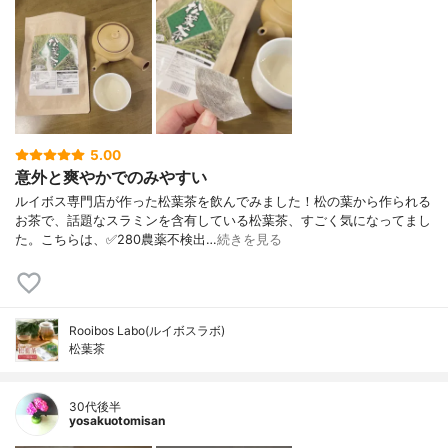
5.00
意外と爽やかでのみやすい
ルイボス専門店が作った松葉茶を飲んでみました！松の葉から作られる
お茶で、話題なスラミンを含有している松葉茶、すごく気になってまし
た。こちらは、✅280農薬不検出…
続きを見る
Rooibos Labo(ルイボスラボ)
松葉茶
30代後半
yosakuotomisan