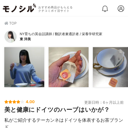
おすすめ商品がもらえる
クチコミポイ活サイト
TOP
NY育ちの英会話講師 / 翻訳者兼通訳者 / 栄養学研究家
東 洋美
4.00
更新日時：6ヶ月以上前
美と健康にドイツのハーブはいかが？
私がご紹介するテーカンネはドイツを体表するお茶ブラン
ド。