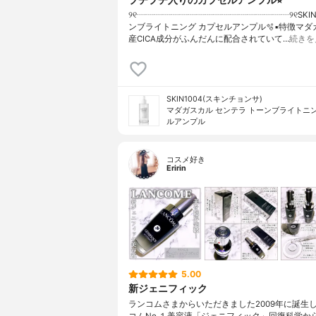
୨୧┈┈┈┈┈┈┈┈┈┈┈┈┈┈┈┈┈┈୨୧SKIN
ンブライトニング カプセルアンプル🫧▪︎特徴マ
産CICA成分がふんだんに配合されていて…
続きを
SKIN1004(スキンチョンサ)
マダガスカル センテラ トーンブライトニン
ルアンプル
コスメ好き
Eririn
5.00
新ジェニフィック
ランコムさまからいただきました2009年に誕生