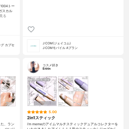
1004トー
ダガスカル
見る
J:COM(ジェイコム)
グ カプセ
J:COMモバイル Aプラン
コスメ好き
Eririn
5.00
2in1スティック
した、ラン
i’m memeのアイムマルチスティックデュアルコレクターを