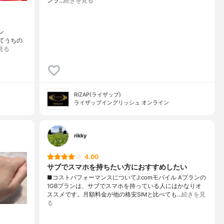
ンラ…
続きを見る
ン
ダてうちの
見る
RIZAP(ライザップ)
ライザップイングリッシュ オンライン
rikky
4.00
サブでスマホを持ちたい方におすすめしたい
■コストパフォーマンスについてJ:comモバイル Aプランの
1GBプランは、サブでスマホを持っている人にはかなりオ
ススメです。月額料金が他の格安SIMと比べても…
続きを見
る