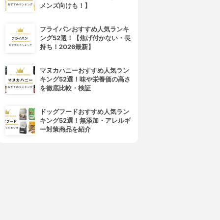
メンズ向けも！】
フライパンおすすめ人気ランキ
4位
5位
ング52選！【焦げ付かない・長
持ち！2026最新】
マヌカハニーおすすめ人気ラン
キング52選！味や栄養価の高さ
を徹底比較・検証
ドッグフードおすすめ人気ラン
キング52選！無添加・アレルギ
MERICAN EXPRESS(アメリ
JCB(ジェーシービー)
ー対策商品を紹介
カン・エキスプレス)
ANA To Me CARD PASMO
ANA アメリカン・エキスプレ
JCB
ス・プレミアム・カード
3.63
3.63
¥2,200
¥165,000