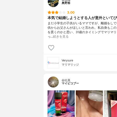
奥野裕
3.00
本気で結婚しようとする人が意外といてび
まだ小学生の子供がいるママですが、離婚をして
供からお父さんがほしいと言われ、私自身もこの
を貫くのかと思い、31歳のタイミングでマリマリ
っ…
続きを見る
Verysure
マリマリッジ
会社員
マイピコブー