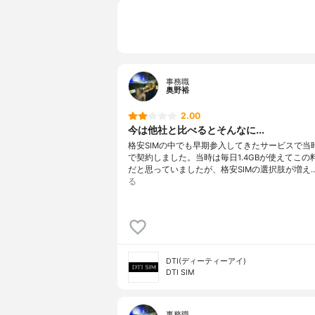
事務職
奥野裕
2.00
今は他社と比べるとそんなに...
格安SIMの中でも早期参入してきたサービスで当
で契約しました。当時は毎日1.4GBが使えてこの
だと思っていましたが、格安SIMの選択肢が増え
る
DTI(ディーティーアイ)
DTI SIM
事務職