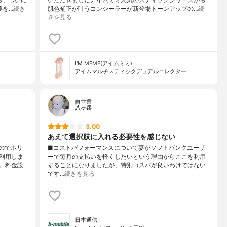
ら、ついに
いただきましたアイムミミ人気のスティックシリーズから
美を…
続き
肌色補正が叶うコンシーラーが新登場トーンアップの…
続
きを見る
I'M MEME(アイムミミ)
アイムマルチスティックデュアルコレクター
自営業
八ヶ岳
3.00
あえて選択肢に入れる必要性を感じない
のでホリ
■コストパフォーマンスについて妻がソフトバンクユーザ
利用しま
ーで毎月の支払いを軽くしたいという理由からここを利用
。料金設
することになりましたが、特別コスパが良いわけではない
です…
続きを見る
日本通信