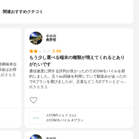
関連おすすめクチコミ
事務職
奥野裕
2.00
もう少し選べる端末の種類が増えてくれるとあり
がたいです
時興味本位
料金はお得
通信速度に関する評判が良かったのでJCOMモバイルを契
…
続きを見
約しました。元々au回線を利用していて馴染みがあったの
でAプランを選びましたが、正直などころDプランとどっ…
続きを見る
J:COM(ジェイコム)
J:COMモバイル Aプラン
事務職