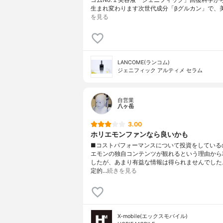
コムNo.１美容液「ジェニフィック」回復科学か
生まれ変わります次世代成分「βグルカン」で、
を見る
LANCOME(ランコム)
ジェニフィック アルティメ セラム
自営業
八ヶ岳
3.00
ホリエモンファンなら良いかも
■コストパフォーマンスについて投資をしている
エモンの独自コンテンツが観れるという理由から
したが、あまり有益な情報は得られませんでした
定的…
続きを見る
X-mobile(エックスモバイル)