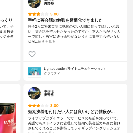
奥野裕
3.00
っくり
手軽に英会話の勉強を習慣化できました
いて、子
息子2人に将来英語に抵抗のない人間に育ってほしいと思
まま独身
い、英会話を習わせたかったのですが、本人たちがサッカ
ッジを使
ーで忙しく教室に通う余裕がないうえに集中力も持たない
状況…
続きを見る
Lighteducation(ライトエデュケーション)
クラウティ
事務職
奥野裕
3.00
短期決着を付けたい人には良いけどお値段が...
ライザップはダイエットでサービスの名前を知っていて、
英語でもストイックに管理して短期で英会話力を身に着け
させてくれることを期待してライザップイングリッシュオ