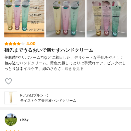
4.00
指先までうるおいで満たすハンドクリーム
美肌菌*やリポソーム*1などに着目した、デリケートな手肌をやさしく
包み込むハンドクリーム。黄色の超しっとりは手荒れケア、ピンクのし
っとりはネイルケア、緑のさらさ…
続きを見る
Purunt.(プルント)
モイストケア美容液ハンドクリーム
rikky