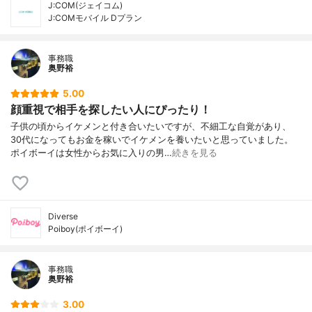
J:COM(ジェイコム)
J:COMモバイル Dプラン
事務職
奥野裕
5.00
顔重視で相手を探したい人にぴったり！
子供の頃からイケメンと付き合いたいですが、不細工な自覚があり、
30代になってもお金を稼いでイケメンを養いたいと思っていました。
ポイボーイは女性からお気に入りの男…
続きを見る
Diverse
Poiboy(ポイボーイ)
事務職
奥野裕
3.00