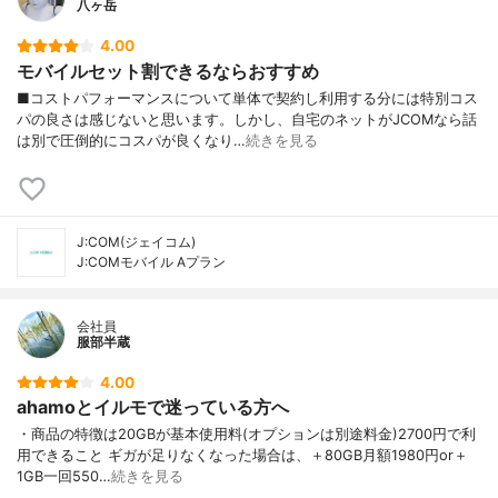
八ヶ岳
4.00
モバイルセット割できるならおすすめ
■コストパフォーマンスについて単体で契約し利用する分には特別コス
パの良さは感じないと思います。しかし、自宅のネットがJCOMなら話
は別で圧倒的にコスパが良くなり…
続きを見る
J:COM(ジェイコム)
J:COMモバイル Aプラン
会社員
服部半蔵
4.00
ahamoとイルモで迷っている方へ
・商品の特徴は20GBが基本使用料(オプションは別途料金)2700円で利
用できること ギガが足りなくなった場合は、＋80GB月額1980円or＋
1GB一回550…
続きを見る