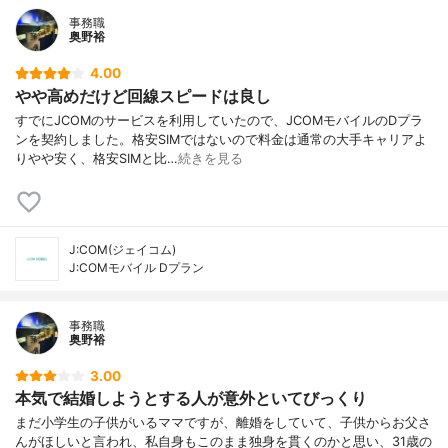
事務職
奥野裕
4.00
やや高めだけど回線スピードは良し
すでにJCOMのサービスを利用していたので、JCOMモバイルのDプラ
ンを契約しました。格安SIMではないので料金は通常の大手キャリアよ
りやや安く、格安SIMと比…
続きを見る
J:COM(ジェイコム)
J:COMモバイル Dプラン
事務職
奥野裕
3.00
本気で結婚しようとする人が意外といてびっくり
まだ小学生の子供がいるママですが、離婚をしていて、子供からお父さ
んがほしいと言われ、私自身もこのまま独身を貫くのかと思い、31歳の