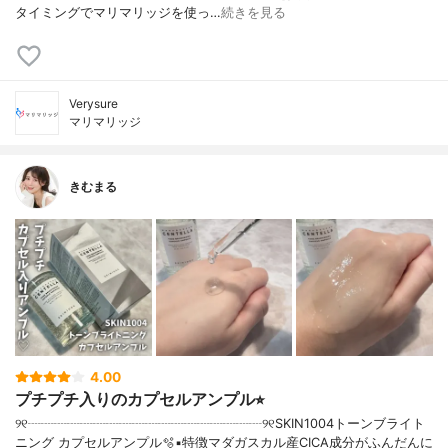
タイミングでマリマリッジを使っ…
続きを見る
Verysure
マリマリッジ
きむまる
4.00
プチプチ入りのカプセルアンプル⭐︎
୨୧┈┈┈┈┈┈┈┈┈┈┈┈┈┈┈┈┈┈୨୧SKIN1004トーンブライト
ニング カプセルアンプル🫧▪︎特徴マダガスカル産CICA成分がふんだんに