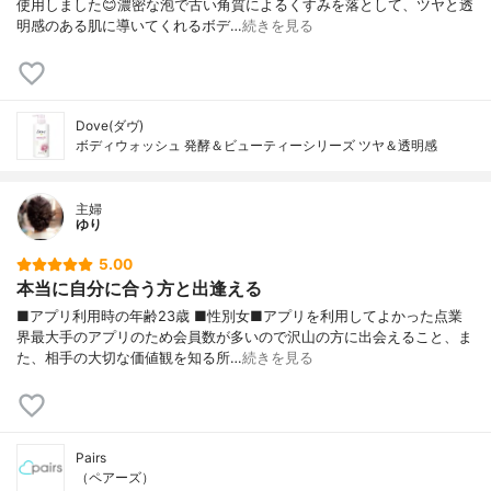
使用しました😊濃密な泡で古い角質によるくすみを落として、ツヤと透
明感のある肌に導いてくれるボデ…
続きを見る
Dove(ダヴ)
ボディウォッシュ 発酵＆ビューティーシリーズ ツヤ＆透明感
主婦
ゆり
5.00
本当に自分に合う方と出逢える
■アプリ利用時の年齢23歳 ■性別女■アプリを利用してよかった点業
界最大手のアプリのため会員数が多いので沢山の方に出会えること、ま
た、相手の大切な価値観を知る所…
続きを見る
Pairs
（ペアーズ）