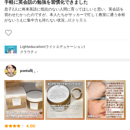
手軽に英会話の勉強を習慣化できました
息子2人に将来英語に抵抗のない人間に育ってほしいと思い、英会話を
習わせたかったのですが、本人たちがサッカーで忙しく教室に通う余裕
がないうえに集中力も持たない状況…
続きを見る
Lighteducation(ライトエデュケーション)
クラウティ
pontaჱ̒( . ̫ .
4.00