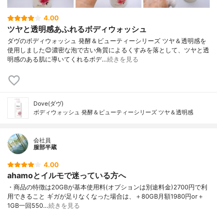
4.00
ツヤと透明感あふれるボディウォッシュ
ダヴのボディウォッシュ 発酵＆ビューティーシリーズ ツヤ＆透明感を
使用しました😊濃密な泡で古い角質によるくすみを落として、ツヤと透
明感のある肌に導いてくれるボデ…
続きを見る
Dove(ダヴ)
ボディウォッシュ 発酵＆ビューティーシリーズ ツヤ＆透明感
会社員
服部半蔵
4.00
ahamoとイルモで迷っている方へ
・商品の特徴は20GBが基本使用料(オプションは別途料金)2700円で利
用できること ギガが足りなくなった場合は、＋80GB月額1980円or＋
1GB一回550…
続きを見る