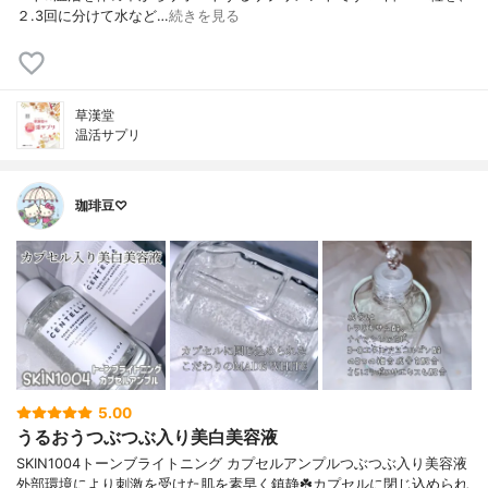
２.3回に分けて水など…
続きを見る
草漢堂
温活サプリ
珈琲豆♡
5.00
うるおうつぶつぶ入り美白美容液
SKIN1004トーンブライトニング カプセルアンプルつぶつぶ入り美容液
外部環境により刺激を受けた肌を素早く鎮静☘️カプセルに閉じ込められ