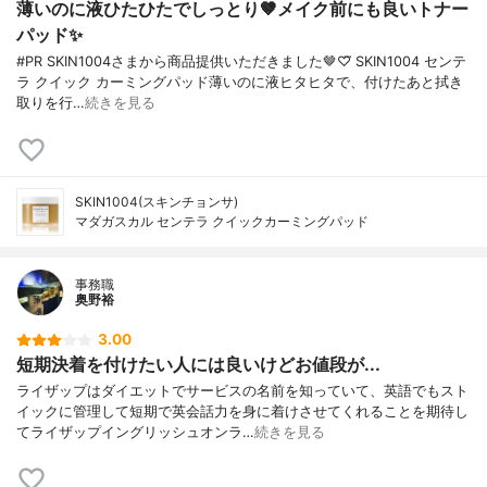
薄いのに液ひたひたでしっとり🤎メイク前にも良いトナー
パッド✨️
#PR SKIN1004さまから商品提供いただきました🤎♡⃛ SKIN1004 センテ
ラ クイック カーミングパッド薄いのに液ヒタヒタで、付けたあと拭き
取りを行…
続きを見る
SKIN1004(スキンチョンサ)
マダガスカル センテラ クイックカーミングパッド
事務職
奥野裕
3.00
短期決着を付けたい人には良いけどお値段が...
ライザップはダイエットでサービスの名前を知っていて、英語でもスト
イックに管理して短期で英会話力を身に着けさせてくれることを期待し
てライザップイングリッシュオンラ…
続きを見る