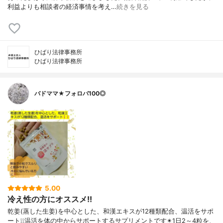
利益よりも相談者の経済事情を考え…
続きを見る
ひばり法律事務所
ひばり法律事務所
バドママ★フォロバ100◎
5.00
冷え性の方にオススメ!!
乾姜(蒸した生姜)を中心とした、和漢エキスが12種類配合、温活をサポ
ート❕❕温活を体の中からサポートするサプリメントです✴1日2～4粒を、