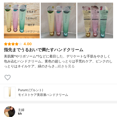
4.00
指先までうるおいで満たすハンドクリーム
美肌菌*やリポソーム*1などに着目した、デリケートな手肌をやさしく
包み込むハンドクリーム。黄色の超しっとりは手荒れケア、ピンクのし
っとりはネイルケア、緑のさらさ…
続きを見る
Purunt.(プルント)
モイストケア美容液ハンドクリーム
主婦
kh