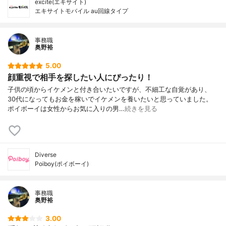
excite(エキサイト)
エキサイトモバイル au回線タイプ
事務職
奥野裕
5.00
顔重視で相手を探したい人にぴったり！
子供の頃からイケメンと付き合いたいですが、不細工な自覚があり、
30代になってもお金を稼いでイケメンを養いたいと思っていました。
ポイボーイは女性からお気に入りの男…
続きを見る
Diverse
Poiboy(ポイボーイ)
事務職
奥野裕
3.00