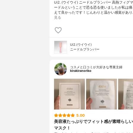
Ui2. (ウイウイ) ニードルプランパー 高熱フィグ
ードルということで恐る恐る使いましたが私は痛
えて良かったです！じんわりと温かい感覚があり
見る
Ui2.(ウイウイ)
ニードルプランパー
コスメと口コミが大好きな専業主婦
kirakiranoriko
5.00
美容液たっぷりでフィット感が素晴らしい
マスク！