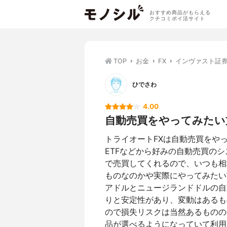
おすすめ商品がもらえる
クチコミポイ活サイト
TOP
お金
FX
インヴァスト証券
ひでさわ
4.00
自動売買をやってみたい
トライオートFXは自動売買をや
ETFなどから好みの自動売買の
で売買してくれるので、いつも相
ものなのかや実際にやってみたい
アドルとニュージランドドルの自
りと安定性があり、変動はあるも
ので損失リスクは当然あるものの
品が選べるようになっていて利用