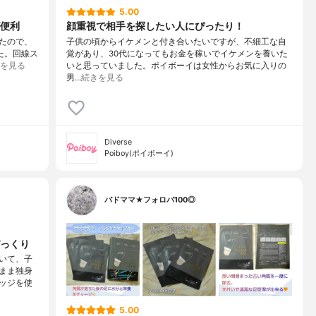
5.00
便利
顔重視で相手を探したい人にぴったり！
いたので、
子供の頃からイケメンと付き合いたいですが、不細工な自
した。回線ス
覚があり、30代になってもお金を稼いでイケメンを養いた
を見る
いと思っていました。ポイボーイは女性からお気に入りの
男…
続きを見る
Diverse
Poiboy(ポイボーイ)
バドママ★フォロバ100◎
っくり
いて、子
まま独身
ッジを使
5.00