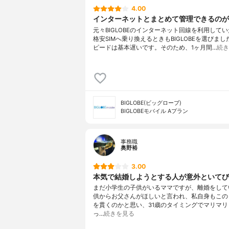
4.00
インターネットとまとめて管理できるのが
元々BIGLOBEのインターネット回線を利用して
格安SIMへ乗り換えるときもBIGLOBEを選びま
ピードは基本遅いです。そのため、1ヶ月間…
続き
BIGLOBE(ビッグローブ)
BIGLOBEモバイル Aプラン
事務職
奥野裕
3.00
本気で結婚しようとする人が意外といてび
まだ小学生の子供がいるママですが、離婚をして
供からお父さんがほしいと言われ、私自身もこの
を貫くのかと思い、31歳のタイミングでマリマリ
っ…
続きを見る