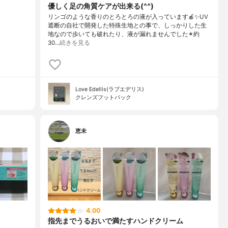
優しく足の角質ケアが出来る(^^)
リンゴのような香りのとろとろの液が入っています🍎✨UV
遮断の自社で開発した特殊生地との事で、しっかりした生
地なので歩いても破れたり、液が漏れませんでした✴約
30…
続きを見る
Love Edellis(ラブエデリス)
クレンズフットパック
恵未
4.00
指先までうるおいで満たすハンドクリーム