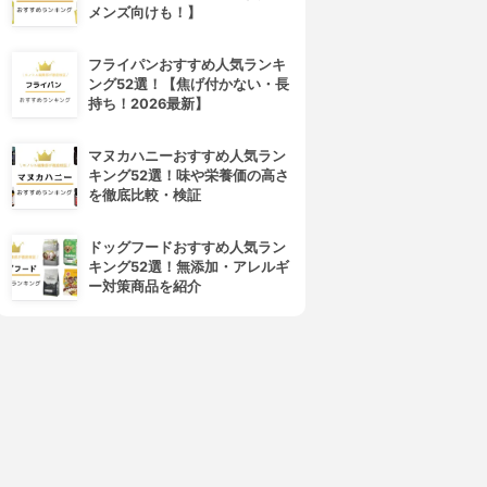
メンズ向けも！】
フライパンおすすめ人気ランキ
ング52選！【焦げ付かない・長
DMM.com証券
ヒロセ通商
持ち！2026最新】
DMM FX
LION FX
3.15
3.15
(18)
(20)
¥0
¥0
マヌカハニーおすすめ人気ラン
キング52選！味や栄養価の高さ
を徹底比較・検証
ドッグフードおすすめ人気ラン
キング52選！無添加・アレルギ
ー対策商品を紹介