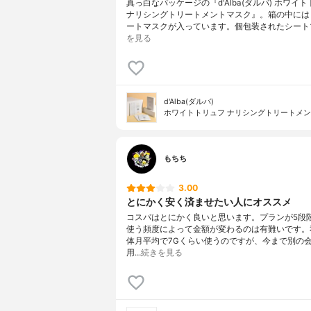
真っ白なパッケージの『d'Alba(ダルバ) ホワイ
ナリシングトリートメントマスク』。箱の中には
ートマスクが入っています。個包装されたシート
を見る
d'Alba(ダルバ)
ホワイトトリュフ ナリシングトリートメ
もちち
3.00
とにかく安く済ませたい人にオススメ
コスパはとにかく良いと思います。プランが5段
使う頻度によって金額が変わるのは有難いです。
体月平均で7Gくらい使うのですが、今まで別の
用…
続きを見る