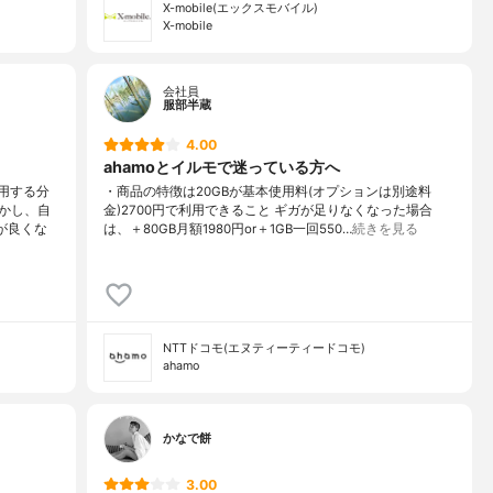
X-mobile(エックスモバイル)
X-mobile
会社員
服部半蔵
4.00
ahamoとイルモで迷っている方へ
用する分
・商品の特徴は20GBが基本使用料(オプションは別途料
かし、自
金)2700円で利用できること ギガが足りなくなった場合
が良くな
は、＋80GB月額1980円or＋1GB一回550…
続きを見る
NTTドコモ(エヌティーティードコモ)
ahamo
かなで餅
3.00