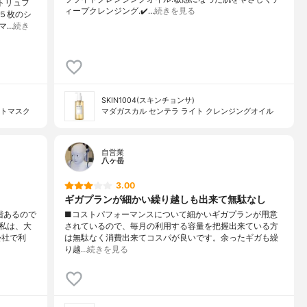
トトリュフ
ィープクレンジング.✔️…
続きを見る
５枚のシ
マ…
続き
SKIN1004(スキンチョンサ)
ントマスク
マダガスカル センテラ ライト クレンジングオイル
自営業
八ヶ岳
3.00
ギガプランが細かい繰り越しも出来て無駄なし
階あるので
■コストパフォーマンスについて細かいギガプランが用意
私は、大
されているので、毎月の利用する容量を把握出来ている方
会社で利
は無駄なく消費出来てコスパが良いです。余ったギガも繰
り越…
続きを見る