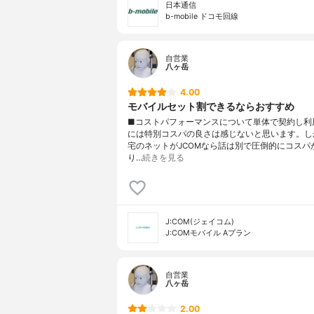
日本通信
b-mobile ドコモ回線
自営業
八ヶ岳
4.00
モバイルセット割できるならおすすめ
■コストパフォーマンスについて単体で契約し利
には特別コスパの良さは感じないと思います。し
宅のネットがJCOMなら話は別で圧倒的にコスパ
り…
続きを見る
J:COM(ジェイコム)
J:COMモバイル Aプラン
自営業
八ヶ岳
2.00