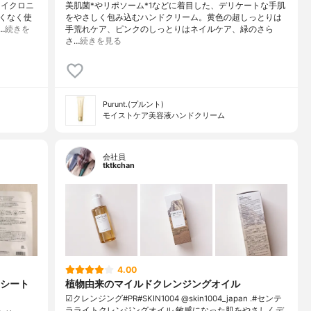
マイクロニ
美肌菌*やリポソーム*1などに着目した、デリケートな手肌
くなく使
をやさしく包み込むハンドクリーム。黄色の超しっとりは
…
続きを
手荒れケア、ピンクのしっとりはネイルケア、緑のさら
さ…
続きを見る
Purunt.(プルント)
モイストケア美容液ハンドクリーム
会社員
tktkchan
4.00
シート
植物由来のマイルドクレンジングオイル
☑クレンジング#PR#SKIN1004 @skin1004_japan .#センテ
ラライトクレンジングオイル.敏感になった肌をやさしくデ