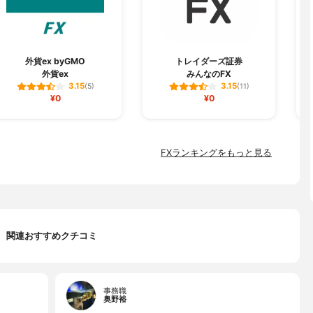
外貨ex byGMO
トレイダーズ証券
外貨ex
みんなのFX
3.15
3.15
(5)
(11)
¥0
¥0
FXランキングをもっと見る
関連おすすめクチコミ
事務職
奥野裕