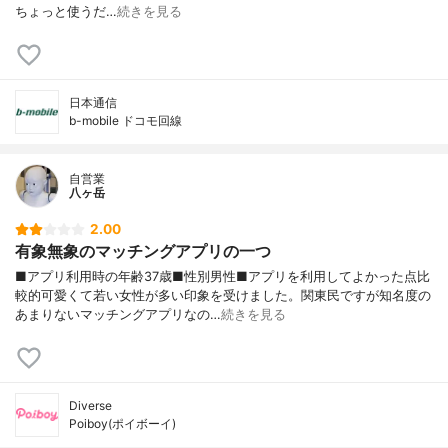
ちょっと使うだ…
続きを見る
日本通信
b-mobile ドコモ回線
自営業
八ヶ岳
2.00
有象無象のマッチングアプリの一つ
■アプリ利用時の年齢37歳■性別男性■アプリを利用してよかった点比
較的可愛くて若い女性が多い印象を受けました。関東民ですが知名度の
あまりないマッチングアプリなの…
続きを見る
Diverse
Poiboy(ポイボーイ)