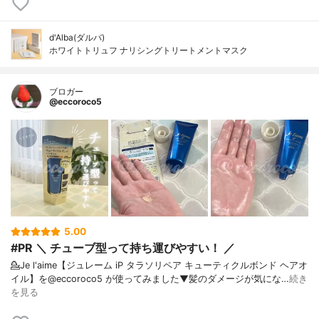
d'Alba(ダルバ)
ホワイトトリュフ ナリシングトリートメントマスク
ブロガー
@eccoroco5
5.00
#PR ＼ チューブ型って持ち運びやすい！ ／
💁Je l'aime【ジュレーム iP タラソリペア キューティクルボンド ヘアオ
イル】を@eccoroco5 が使ってみました⁡⁡⁡⁡▼⁡髪のダメージが気にな…
続き
を見る