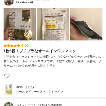
kirakiranoriko
5.00
1枚5役！プチプラなオールインワンマスク
#PR土台（ベース）ケア*1に着目した、VC*2×グルタチオン*3配合の１
枚５役のオールインワンマスクです。１枚で化粧水・乳液・美容液・ク
リーム・パックの効果が…
続きを見る
RISM(リズム)
ベース デイリーケアマスク シャイン
コスメと口コミが大好きな専業主婦