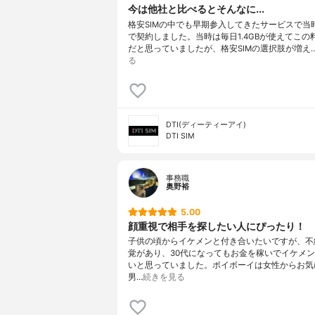
今は他社と比べるとそんなに...
格安SIMの中でも早期参入してきたサービスで当
で契約しました。当時は毎日1.4GBが使えてこの
だと思っていましたが、格安SIMの選択肢が増え
る
DTI(ディーティーアイ)
DTI SIM
事務職
奥野裕
5.00
顔重視で相手を探したい人にぴったり！
子供の頃からイケメンと付き合いたいですが、不
覚があり、30代になってもお金を稼いでイケメ
いと思っていました。ポイボーイは女性からお気
男…
続きを見る