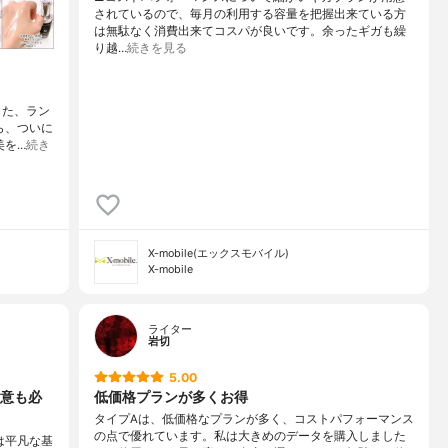
されているので、毎月の利用する容量を把握出来ている方
は無駄なく消費出来てコスパが良いです。余ったギガも繰
り越…
続きを見る
した、ラン
ら、ついに
美を…
続き
X-mobile(エックスモバイル)
X-mobile
ライター
岩切
5.00
意も必
低価格プランが多くお得
タイプAは、低価格なプランが多く、コストパフォーマンス
の点で優れています。私は大きめのデータを購入しました
は平凡な基