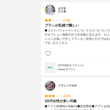
自営業
八ヶ岳
2.00
プランが乱雑で難しい
■コストパフォーマンスについてコスパについて
やオプション契約のやり方次第と言えます。とに
ションが多いですしプランも一目見ただけではわ
です…
続きを見る
OPTAGE(オプテージ)
mineo Sプラン
トウシンマカオ
3.00
20代女性が多い印象
■アプリ利用時の年齢24■性別男性■アプリを利