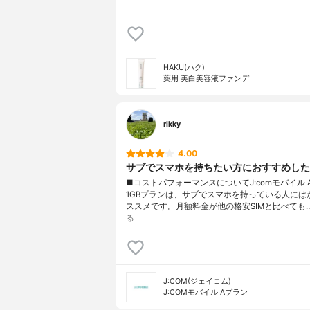
HAKU(ハク)
薬用 美白美容液ファンデ
rikky
4.00
サブでスマホを持ちたい方におすすめした
■コストパフォーマンスについてJ:comモバイル 
1GBプランは、サブでスマホを持っている人には
ススメです。月額料金が他の格安SIMと比べても
る
J:COM(ジェイコム)
J:COMモバイル Aプラン