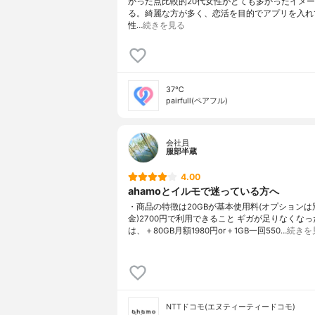
かった点比較的20代女性がとても多かったイメ
る。綺麗な方が多く、恋活を目的でアプリを入れ
性…
続きを見る
37℃
pairfull(ペアフル)
会社員
服部半蔵
4.00
ahamoとイルモで迷っている方へ
・商品の特徴は20GBが基本使用料(オプションは
金)2700円で利用できること ギガが足りなくな
は、＋80GB月額1980円or＋1GB一回550…
続きを
NTTドコモ(エヌティーティードコモ)