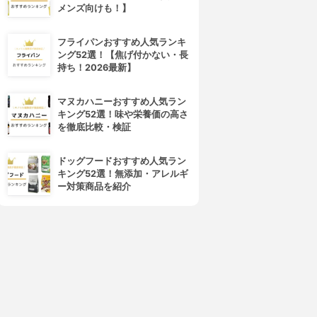
メンズ向けも！】
フライパンおすすめ人気ランキ
ング52選！【焦げ付かない・長
持ち！2026最新】
4位
5位
マヌカハニーおすすめ人気ラン
キング52選！味や栄養価の高さ
を徹底比較・検証
ドッグフードおすすめ人気ラン
キング52選！無添加・アレルギ
ー対策商品を紹介
DMM Bitcoin
トレイダーズ証券
DMM Bitcoin
LIGHT FXコイン
3.15
3.15
(15)
(3)
¥0
¥0