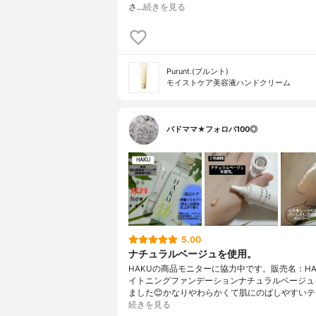
さ…
続きを見る
Purunt.(プルント)
モイストケア美容液ハンドクリーム
バドママ★フォロバ100◎
5.00
ナチュラルベージュを使用。
HAKUの商品モニターに協力中です。販売名：HA
イトニングファンデーションナチュラルベージュ
ました😊かなりやわらかくて肌にのばしやすいテ
続きを見る