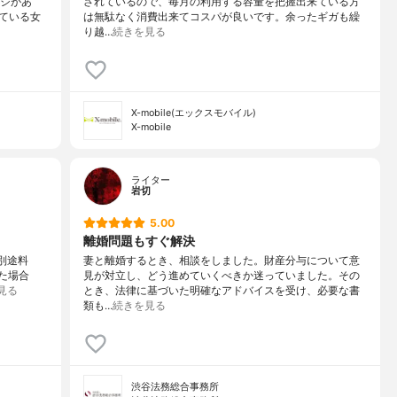
ージがあ
されているので、毎月の利用する容量を把握出来ている方
ている女
は無駄なく消費出来てコスパが良いです。余ったギガも繰
り越…
続きを見る
X-mobile(エックスモバイル)
X-mobile
ライター
岩切
5.00
離婚問題もすぐ解決
別途料
妻と離婚するとき、相談をしました。財産分与について意
った場合
見が対立し、どう進めていくべきか迷っていました。その
見る
とき、法律に基づいた明確なアドバイスを受け、必要な書
類も…
続きを見る
渋谷法務総合事務所