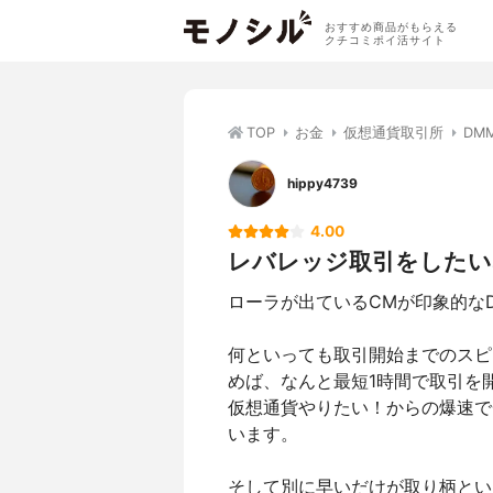
おすすめ商品がもらえる
クチコミポイ活サイト
TOP
お金
仮想通貨取引所
DMM
hippy4739
4.00
レバレッジ取引をしたい
ローラが出ているCMが印象的なDMM
何といっても取引開始までのスピ
めば、なんと最短1時間で取引を
仮想通貨やりたい！からの爆速で
います。
そして別に早いだけが取り柄とい