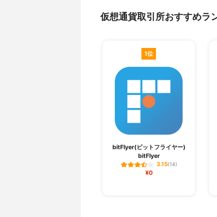
仮想通貨取引所おすすめラ
1位
bitFlyer(ビットフライヤー)
bitFlyer
3.15
(14)
¥0