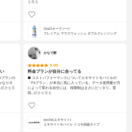
を見る
Ora2(オーラツー)
プレミアム マウスウォッシュ ダブルクレンジング
かなで餅
5.00
い
料金プランが自分に合ってる
Aプランの
■ コストパフォーマンスについてエキサイトモバイルの
かなりオ
「Fitプラン」が本当に気に入っている。データ使用量が月
…
続きを見
によって変わる自分には、段階制はまさにピッタリ。普
段…
続きを見る
excite(エキサイト)
エキサイトモバイル ドコモ回線タイプ