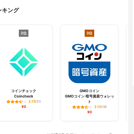
ンキング
2位
3位
コインチェック
GMOコイン
Coincheck
GMOコイン 暗号資産ウォレッ
ト
3.15
(21)
¥0
3.15
(19)
¥0