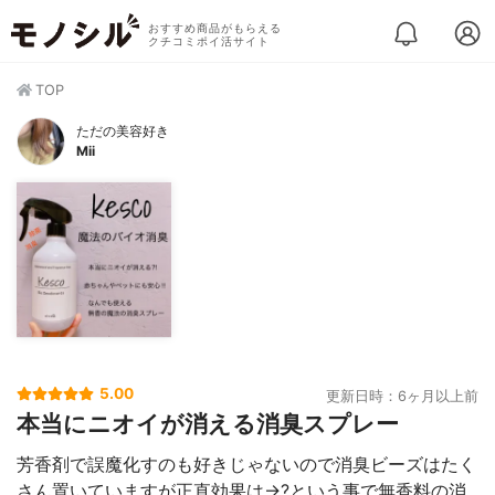
おすすめ商品がもらえる
クチコミポイ活サイト
TOP
ただの美容好き
Mii
5.00
更新日時：6ヶ月以上前
本当にニオイが消える消臭スプレー
芳香剤で誤魔化すのも好きじゃないので消臭ビーズはたく
さん置いていますが正直効果は→?という事で無香料の消