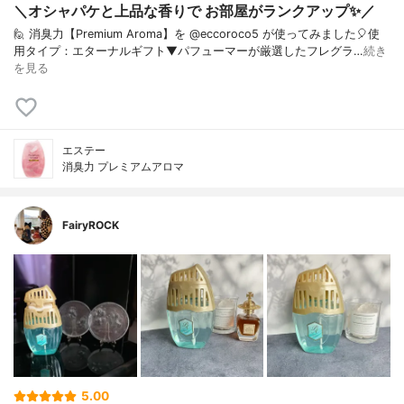
＼オシャパケと上品な香りで お部屋がランクアップ✨／
🙋 消臭力【Premium Aroma】を @eccoroco5 が使ってみました🎈⁡使
用タイプ：エターナルギフト⁡⁡⁡⁡⁡▼⁡⁡パフューマーが厳選したフレグラ…
続き
を見る
エステー
消臭力 プレミアムアロマ
FairyROCK
5.00