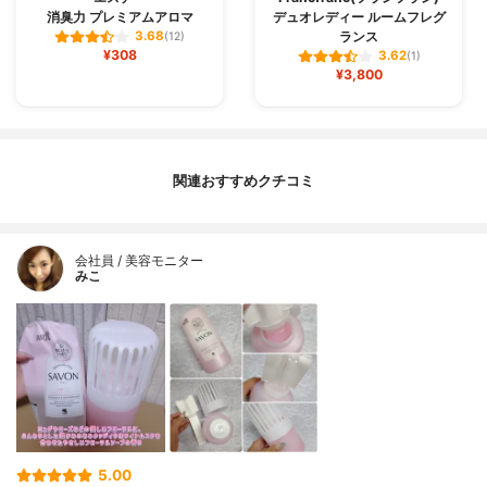
消臭力 プレミアムアロマ
デュオレディー ルームフレグ
ランス
3.68
(12)
¥308
3.62
(1)
¥3,800
関連おすすめクチコミ
会社員 / 美容モニター
みこ
5.00