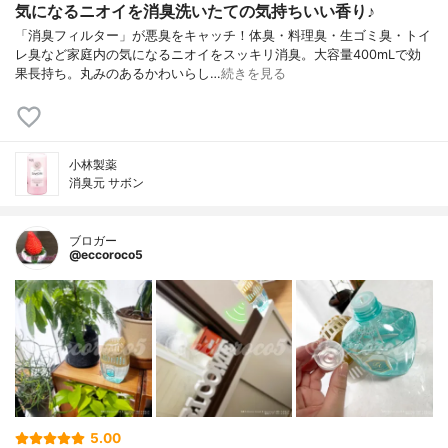
気になるニオイを消臭洗いたての気持ちいい香り♪
「消臭フィルター」が悪臭をキャッチ！体臭・料理臭・生ゴミ臭・トイ
レ臭など家庭内の気になるニオイをスッキリ消臭。大容量400mLで効
果長持ち。丸みのあるかわいらし…
続きを見る
小林製薬
消臭元 サボン
ブロガー
@eccoroco5
5.00