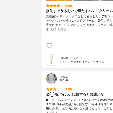
4.00
指先までうるおいで満たすハンドクリーム
美肌菌*やリポソーム*1などに着目した、デリケ
をやさしく包み込むハンドクリーム。黄色の超し
手荒れケア、ピンクのしっとりはネイルケア、緑
さ…
続きを見る
Purunt.(プルント)
モイストケア美容液ハンドクリーム
自営業
八ヶ岳
3.00
楽◯モバイルと比較すると普通かな
■コストパフォーマンスについてプランは3ギガか
まで選べ料金設定は良心的です。自分は毎月10ギ
用なので、コスパは良いなと感じました。しかし、
きを見る