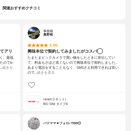
関連おすすめクチコミ
事務職
奥野裕
5.00
てアリ
興味本位で契約してみましたがコスパ◯
く、最低
たまたまビックカメラで買い物をしたときに宣伝してい
たのでb-
て、料金もさほど高くないので興味本位で契約しました。
…
続きを
あまり電話をすることもなく、SMSさえ利用できれば良い
ので…
続きを見る
ranet(ラネット)
BIC SIM タイプA
バドママ★フォロバ100◎