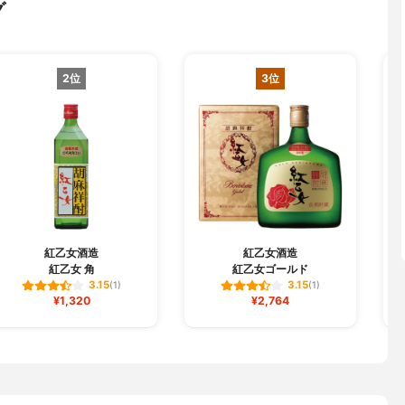
グ
2位
3位
紅乙女酒造
紅乙女酒造
紅乙女 角
紅乙女ゴールド
3.15
3.15
(1)
(1)
¥1,320
¥2,764