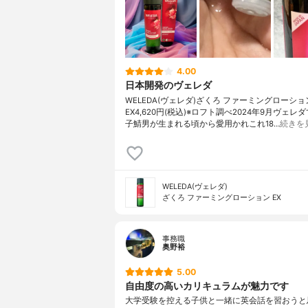
4.00
日本開発のヴェレダ
WELEDA(ヴェレダ)ざくろ ファーミングローショ
EX4,620円(税込)※ロフト調べ2024年9月ヴェレ
子鯖男が生まれる頃から愛用かれこれ18…
続きを
WELEDA(ヴェレダ)
ざくろ ファーミングローション EX
事務職
奥野裕
5.00
自由度の高いカリキュラムが魅力です
大学受験を控える子供と一緒に英会話を習おうと