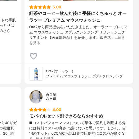
5.00
紅茶やコーヒー飲んだ後に 手軽にくちゅっと オー
ラツー プレミアム マウスウォッシュ
ートな手肌
っとりは
Ora2から商品提供をいただきました。オーラツー プレミア
のさら
ム マウスウォッシュ ダブルクレンジング リフレッシュク
リアミント【医薬部外品】を紹介します。販売名：…
続き
を見る
Ora2(オーラツー)
プレミアム マウスウォッシュ ダブルクレンジング
自営業
八ヶ岳
4.00
モバイルセット割できるならおすすめ
ら40ギガ
■コストパフォーマンスについて単体で契約し利用する分
ガ程度利
には特別コスパの良さは感じないと思います。しかし、自
20…
続
宅のネットがJCOMなら話は別で圧倒的にコスパが良くな
り…
続きを見る