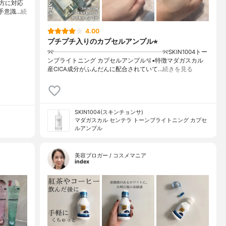
方に対応
苦手意識…
続
4.00
プチプチ入りのカプセルアンプル⭐︎
୨୧┈┈┈┈┈┈┈┈┈┈┈┈┈┈┈┈┈┈୨୧SKIN1004トー
ンブライトニング カプセルアンプル🫧▪︎特徴マダガスカル
産CICA成分がふんだんに配合されていて…
続きを見る
SKIN1004(スキンチョンサ)
マダガスカル センテラ トーンブライトニング カプセ
ルアンプル
美容ブロガー / コスメマニア
index