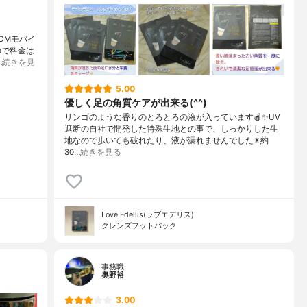
OMモバイ
ので料金は
…
続きを見
5.00
優しく足の角質ケアが出来る(^^)
リンゴのような香りのとろとろの液が入っています🍎✨UV
遮断の自社で開発した特殊生地との事で、しっかりした生
地なので歩いても破れたり、液が漏れませんでした✴約
30…
続きを見る
Love Edellis(ラブエデリス)
クレンズフットパック
事務職
奥野裕
3.00