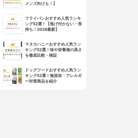
メンズ向けも！】
フライパンおすすめ人気ランキ
ング52選！【焦げ付かない・長
4位
5位
持ち！2026最新】
マヌカハニーおすすめ人気ラン
キング52選！味や栄養価の高さ
を徹底比較・検証
ドッグフードおすすめ人気ラン
キング52選！無添加・アレルギ
ー対策商品を紹介
紅乙女酒造
KIRIN(キリン)
香ばしい胡麻焼酎 25°パック
黒ごま焼酎 黒胡宝
3.15
3.15
(1)
(1)
¥1,298
¥781