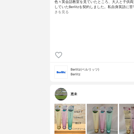
色々英会話教室を見ていたところ、大人と子供両
していたBerlitzを契約しました。私自身英語に
きを見る
Berlitz(ベルリッツ)
Berlitz
恵未