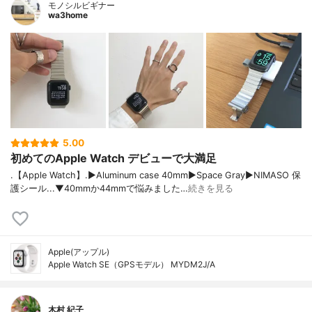
モノシルビギナー
wa3home
5.00
初めてのApple Watch デビューで大満足
.【Apple Watch】.▶︎Aluminum case 40mm▶︎Space Gray▶︎NIMASO 保
護シール...▼40mmか44mmで悩みました…
続きを見る
Apple(アップル)
Apple Watch SE（GPSモデル） MYDM2J/A
木村 紀子