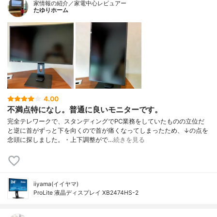
家情報の紹介／家電中心レビュアー
たゆりホーム
4.00
不満点特になし。普通に良いモニターです。
完全テレワークで、スタンディングでPC業務をしていたものの立位だ
と逆に首がずっと下を向くので首が痛くなってしまったため、↓の点を
念頭に探しました。・上下調整がで…
続きを見る
iiyama(イイヤマ)
ProLite 液晶ディスプレイ XB2474HS-2