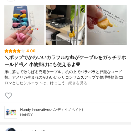
4.00
＼ポップでかわいいカラフルな👍がケーブルをガッチリホ
ールド💨／ 小物掛けにも使えるよ💙
床に落ちて散らばる充電ケーブル。机の上でバラバラと邪魔なコード
類。アメリカ生まれのかわいいシリコンサムズアップで整理整頓👍❗️コ
ロンとしたシルエットは、けっこう…
続きを見る
Handy Innovative(ハンディイノベイト)
HANDY