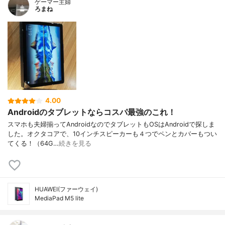
ゲーマー主婦
ろまね
4.00
Androidのタブレットならコスパ最強のこれ！
スマホも夫婦揃ってAndroidなのでタブレットもOSはAndroidで探しま
した。オクタコアで、10インチスピーカーも４つでペンとカバーもつい
てくる！（64G…
続きを見る
HUAWEI(ファーウェイ)
MediaPad M5 lite