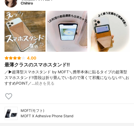
Chihiro
4.00
最薄クラスのスマホスタンド‼︎
／▶︎超薄型スマホスタンド by MOFT＼携帯本体に貼るタイプの超薄型
スマホスタンド‼︎普段は折り畳んでいるので薄くて邪魔にならない‼︎＼お
すすめPOINT／…
続きを見る
MOFT(モフト)
MOFT X Adhesive Phone Stand