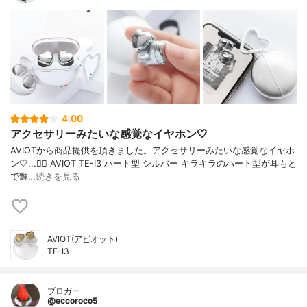
4.00
アクセサリーみたいな感覚なイヤホン🤍
AVIOTから商品提供を頂きました。アクセサリーみたいな感覚なイヤホ
ン🤍...👉🏻 AVIOT TE-I3 ハート型 シルバー キラキラのハート型が耳もと
で輝…
続きを見る
AVIOT(アビオット)
TE-I3
ブロガー
@eccoroco5