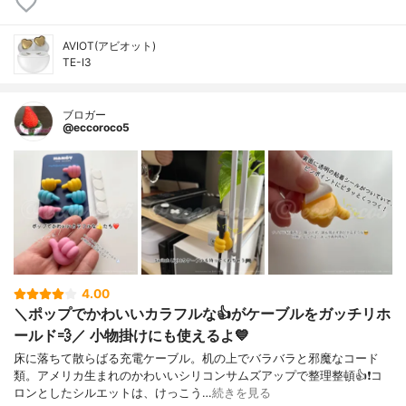
AVIOT(アビオット)
TE-I3
ブロガー
@eccoroco5
4.00
＼ポップでかわいいカラフルな👍がケーブルをガッチリホ
ールド💨／ 小物掛けにも使えるよ💙
床に落ちて散らばる充電ケーブル。机の上でバラバラと邪魔なコード
類。アメリカ生まれのかわいいシリコンサムズアップで整理整頓👍❗️コ
ロンとしたシルエットは、けっこう…
続きを見る