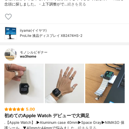
念頭に探しました。・上下調整がで…
続きを見る
iiyama(イイヤマ)
ProLite 液晶ディスプレイ XB2474HS-2
モノシルビギナー
wa3home
5.00
初めてのApple Watch デビューで大満足
.【Apple Watch】.▶︎Aluminum case 40mm▶︎Space Gray▶︎NIMASO 保
護シール...▼40mmか44mmで悩みました…
続きを見る