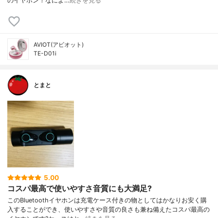
のイヤホン！なによ…
続きを見る
AVIOT(アビオット)
TE-D01i
とまと
5.00
コスパ最高で使いやすさ音質にも大満足?
このBluetoothイヤホンは充電ケース付きの物としてはかなりお安く購
入することができ、使いやすさや音質の良さも兼ね備えたコスパ最高の