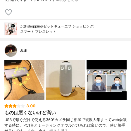
ZQFshopping(ゼットキューエフ ショッピング)
スマート ブレスレット
みま
3.00
ものは悪くないけど高い
USBで繋ぐだけで使える360°カメラ同じ部屋で複数人集まってweb会議
する時に、PC1台とミーティングオウルだけあれば良いので、使い勝手
が良いです。また、小さ…
続きを見る