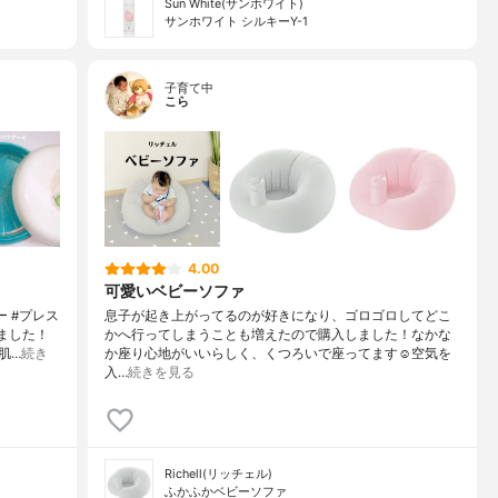
Sun White(サンホワイト)
サンホワイト シルキーY-1
子育て中
こら
4.00
可愛いベビーソファ
ー #プレス
息子が起き上がってるのが好きになり、ゴロゴロしてどこ
ました！
かへ行ってしまうことも増えたので購入しました！なかな
肌…
続き
か座り心地がいいらしく、くつろいで座ってます☺️空気を
入…
続きを見る
Richell(リッチェル)
ふかふかベビーソファ