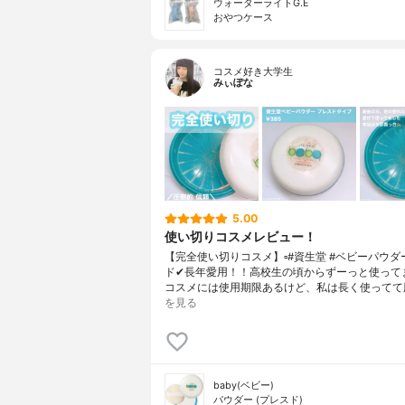
ウォーターライトG.E
おやつケース
コスメ好き大学生
みぃぽな
5.00
使い切りコスメレビュー！
【完全使い切りコスメ】▫️#資生堂 #ベビーパウダ
ド✔長年愛用！！高校生の頃からずーっと使って
コスメには使用期限あるけど、私は長く使ってて
を見る
baby(ベビー)
パウダー (プレスド)