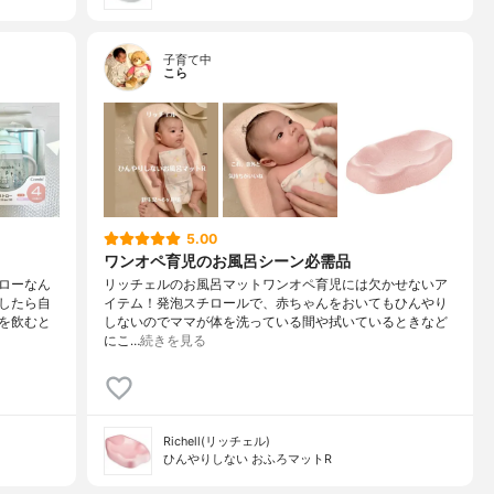
子育て中
こら
5.00
ワンオペ育児のお風呂シーン必需品
ローなん
リッチェルのお風呂マットワンオペ育児には欠かせないア
したら自
イテム！発泡スチロールで、赤ちゃんをおいてもひんやり
を飲むと
しないのでママが体を洗っている間や拭いているときなど
にこ…
続きを見る
Richell(リッチェル)
ひんやりしない おふろマットR