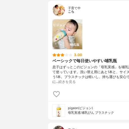
子育て中
こら
3.00
ベーシックで毎日使いやすい哺乳瓶
息子はずっとこのピジョンの「母乳実感」を哺乳
て使っています。洗い替え用にあと1本と、サイ
う1本。プラスチックは軽いし、持ち運びも安心
に…
続きを見る
pigeon(ピジョン)
母乳実感 哺乳びん プラスチック