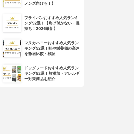
メンズ向けも！】
4位
5位
フライパンおすすめ人気ランキ
ング52選！【焦げ付かない・長
持ち！2026最新】
マヌカハニーおすすめ人気ラン
キング52選！味や栄養価の高さ
を徹底比較・検証
ドッグフードおすすめ人気ラン
SmartAngel(スマートエンジ
PINOCCHIO(ピノチオ)
キング52選！無添加・アレルギ
ェル)
アンパンマン テーブルチェア
ー対策商品を紹介
テーブルチェア
ー
3.15
(2)
3.15
(2)
¥3,199
¥5,612