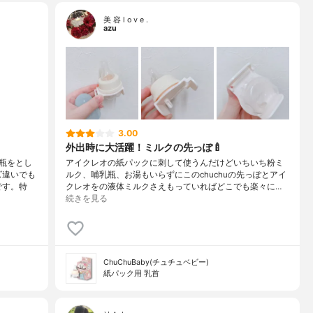
美 容 l o v e .
azu
3.00
外出時に大活躍！ミルクの先っぽ🍼
瓶をとし
アイクレオの紙パックに刺して使うんだけどいちいち粉ミ
ズ違いでも
ルク、哺乳瓶、お湯もいらずにこのchuchuの先っぽとアイ
です。特
クレオをの液体ミルクさえもっていればどこでも楽々に…
続きを見る
ChuChuBaby(チュチュベビー)
紙パック用 乳首