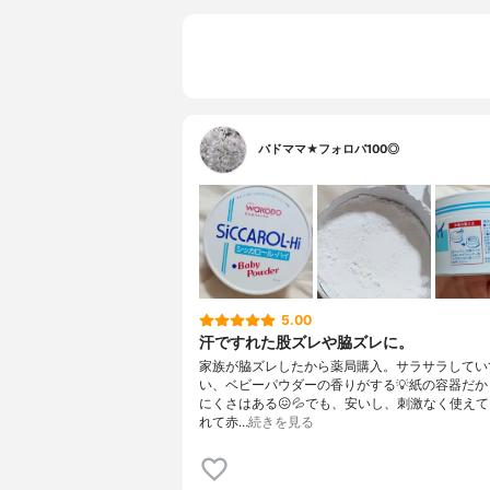
バドママ★フォロバ100◎
5.00
汗ですれた股ズレや脇ズレに。
家族が脇ズレしたから薬局購入。サラサラしてい
い、ベビーパウダーの香りがする💡紙の容器だか
にくさはある😖💦でも、安いし、刺激なく使え
れて赤…
続きを見る