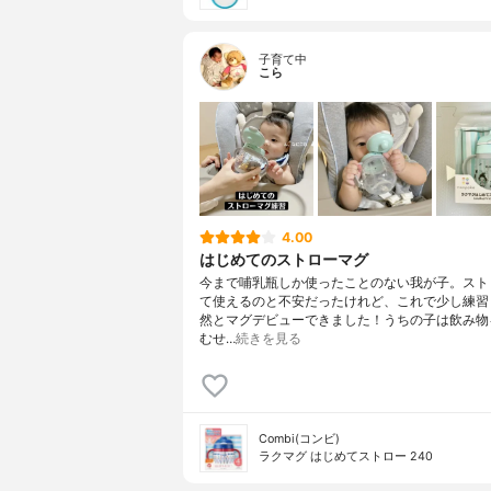
子育て中
こら
4.00
はじめてのストローマグ
今まで哺乳瓶しか使ったことのない我が子。スト
て使えるのと不安だったけれど、これで少し練習
然とマグデビューできました！うちの子は飲み物
むせ…
続きを見る
Combi(コンビ)
ラクマグ はじめてストロー 240