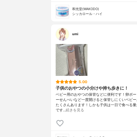
和光堂(WAKODO)
シッカロール・ハイ
umi
5.00
子供のおやつの小分けや持ち歩きに！
ベビー用のおやつの保管などに便利です！卵ボー
ーせんべいなど一度開けると保管しにくいベビー
たくさんあります！しかも子供は一日で食べる量
です…
続きを見る