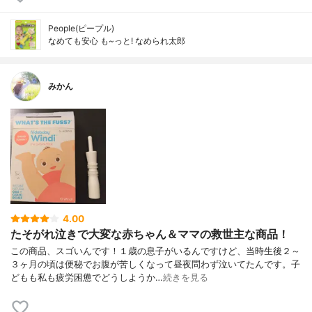
People(ピープル)
なめても安心 も~っと! なめられ太郎
みかん
4.00
たそがれ泣きで大変な赤ちゃん＆ママの救世主な商品！
この商品、スゴいんです！１歳の息子がいるんですけど、当時生後２～
３ヶ月の頃は便秘でお腹が苦しくなって昼夜問わず泣いてたんです。子
どもも私も疲労困憊でどうしようか…
続きを見る