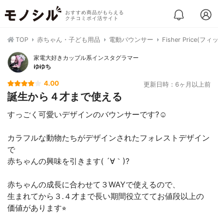
おすすめ商品がもらえる
クチコミポイ活サイト
TOP
赤ちゃん・子ども用品
電動バウンサー
Fisher Pri
家電大好きカップル系インスタグラマー
ゆゆち
4.00
更新日時：6ヶ月以上前
誕生から４才まで使える
すっごく可愛いデザインのバウンサーです?☺️
カラフルな動物たちがデザインされたフォレストデザイン
で
赤ちゃんの興味を引きます( ´∀｀)?
赤ちゃんの成長に合わせて３WAYで使えるので、
生まれてから３.４才まで長い期間役立ててお値段以上の
価値があります⭐︎