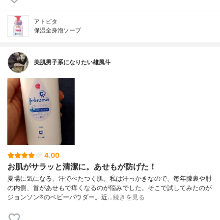
アトピタ
保湿全身泡ソープ
美肌男子系になりたい雄風斗
4.00
お肌がサラッと清潔に。あせもが防げた！
夏場に気になる、汗でべたつく肌。私は汗っかきなので、毎年膝裏や肘
の内側、首があせもで痒くなるのが悩みでした。そこで試してみたのが
ジョンソン®のベビーパウダー。近…
続きを見る