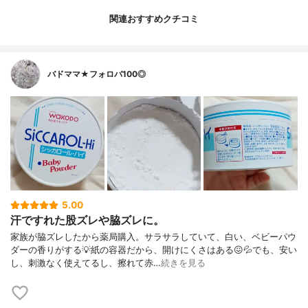
関連おすすめクチコミ
バドママ★フォロバ100◎
5.00
汗ですれた股ズレや脇ズレに。
家族が脇ズレしたから薬局購入。サラサラしていて、白い、ベビーパウ
ダーの香りがする💡紙の容器だから、開けにくさはある😖💦でも、安い
し、刺激なく使えてるし、擦れて赤…
続きを見る