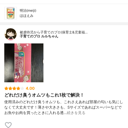
明治(meiji)
ほほえみ
被虐待児から子育てのプロ(保育士&児童福…
子育てのプロ ルルちゃん
4.00
どれだけ臭うオムツもこれ1枚で解決！
使用済みのどれだけ臭うオムツも、これさえあれば部屋の匂いも気にし
なくて大丈夫です！薄さや大きさも、Sサイズであればスーパーなどで
お魚やお肉を買ったときに入れる透…
続きを見る