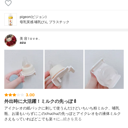
pigeon(ピジョン)
母乳実感 哺乳びん プラスチック
美 容 l o v e .
azu
3.00
外出時に大活躍！ミルクの先っぽ🍼
アイクレオの紙パックに刺して使うんだけどいちいち粉ミルク、哺乳
瓶、お湯もいらずにこのchuchuの先っぽとアイクレオをの液体ミルク
さえもっていればどこでも楽々に…
続きを見る