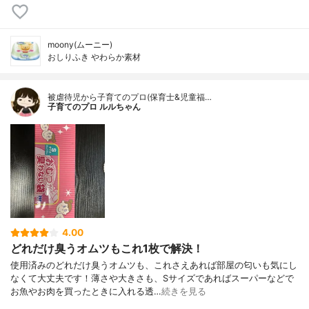
moony(ムーニー)
おしりふき やわらか素材
被虐待児から子育てのプロ(保育士&児童福…
子育てのプロ ルルちゃん
4.00
どれだけ臭うオムツもこれ1枚で解決！
使用済みのどれだけ臭うオムツも、これさえあれば部屋の匂いも気にし
なくて大丈夫です！薄さや大きさも、Sサイズであればスーパーなどで
お魚やお肉を買ったときに入れる透…
続きを見る