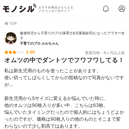
おすすめ商品がもらえる
クチコミポイ活サイト
TOP
被虐待児から子育てのプロ(保育士&児童福祉司)になったアラサー女
子
子育てのプロ ルルちゃん
3.00
更新日時：6ヶ月以上前
オムツの中でダントツでフワフワしてる！
私は新生児用のものを使ったことがあります。
使い切ってしばらくしてからの投稿なので写真がないです
が…
新生児用からSサイズに変えるか悩んでいた時に、
他のオムツは90枚入りが多い中、こちらは63枚。
悩んでいたタイミングだったので個人的にはちょうどよか
ったのですが、価格は90枚入りの他のものとそこまで変
わらないので少し割高ではあります。