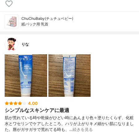
ChuChuBaby(チュチュベビー)
紙パック用 乳首
りな
4.00
シンプルなスキンケアに最適
肌が荒れている時や乾燥がひどい時にあんまり色々塗りたくらず、化粧
水とワセリンでケアしたところ、ハリが上がりキメ細かい肌になりまし
た。唇がガサガサで荒れてる時も、…
続きを見る