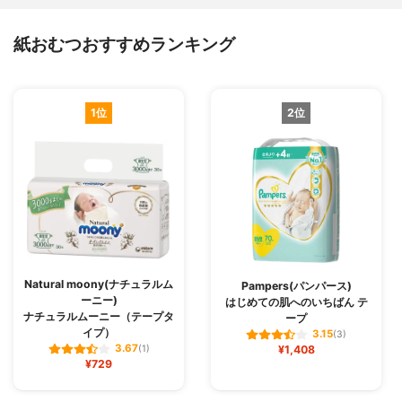
紙おむつおすすめランキング
1位
2位
Natural moony(ナチュラルム
Pampers(パンパース)
ーニー)
はじめての肌へのいちばん テ
ナチュラルムーニー（テープタ
ープ
イプ）
3.15
(3)
3.67
(1)
¥1,408
¥729