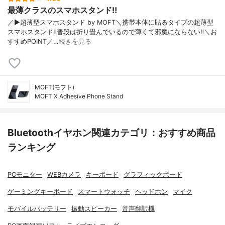
最薄クラスのスマホスタンド‼︎
／▶︎超薄型スマホスタンド by MOFT＼携帯本体に貼るタイプの超薄型
スマホスタンド‼︎普段は折り畳んでいるので薄くて邪魔にならない‼︎＼お
すすめPOINT／…
続きを見る
MOFT(モフト)
MOFT X Adhesive Phone Stand
Bluetoothイヤホン関連カテゴリ：おすすめ商品
ランキング
PCモニター
WEBカメラ
キーボード
グラフィックボード
ゲーミングキーボード
スマートウォッチ
ヘッドホン
マイク
モバイルバッテリー
振動スピーカー
音声翻訳機