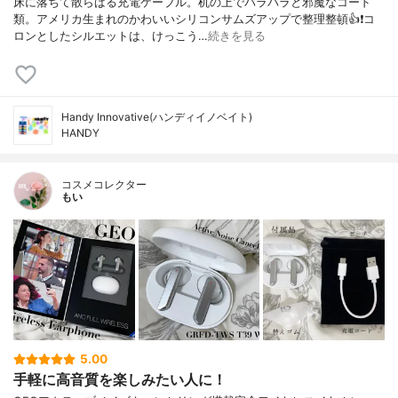
床に落ちて散らばる充電ケーブル。机の上でバラバラと邪魔なコード
類。アメリカ生まれのかわいいシリコンサムズアップで整理整頓👍❗️コ
ロンとしたシルエットは、けっこう…
続きを見る
Handy Innovative(ハンディイノベイト)
HANDY
コスメコレクター
もい
5.00
手軽に高音質を楽しみたい人に！