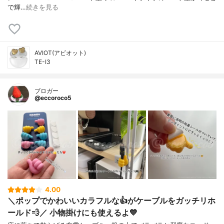
で輝…
続きを見る
AVIOT(アビオット)
TE-I3
ブロガー
@eccoroco5
4.00
＼ポップでかわいいカラフルな👍がケーブルをガッチリホ
ールド💨／ 小物掛けにも使えるよ💙