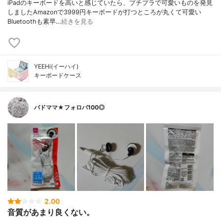
iPadのキーボードを高いと感じていたら、プチプラで可愛いものを発見
しましたAmazonで3999円キーボードが打つところが丸くて可愛い
Bluetoothも素早…
続きを見る
YEEHi(イーハイ)
キーボードケース
バドママ★フォロバ100◎
2.00
音質があまり良くない。