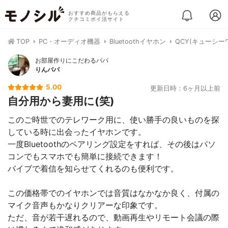
おすすめ商品がもらえる
クチコミポイ活サイト
TOP
PC・オーディオ機器
Bluetoothイヤホン
QCY(キューシーワイ
お部屋作りにこだわるパパ
りんパパ
5.00
更新日時：6ヶ月以上前
自分用から妻用に(笑)
このご時世でのテレワーク用に、使い勝手の良いものを探
している時に出会ったイヤホンです。
一度Bluetoothのペアリング設定をすれば、その後はパソ
コンでもスマホでも簡単に接続できます！
バイブで着信を知らせてくれるのも便利です。
この価格帯でのイヤホンでは音質はなかなか良く、付属の
マイク音声もかなりクリアーな印象です。
ただ、音が若干遅れるので、動画再生やリモート会議の際