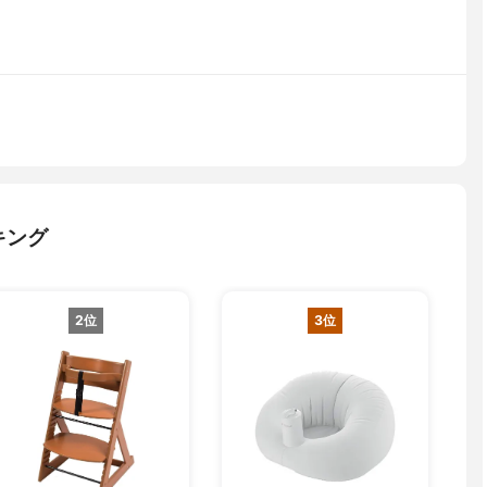
キング
2位
3位