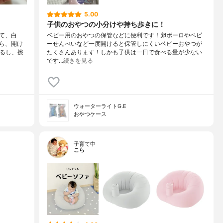
5.00
子供のおやつの小分けや持ち歩きに！
て、白
ベビー用のおやつの保管などに便利です！卵ボーロやベビ
ら、開け
ーせんべいなど一度開けると保管しにくいベビーおやつが
てるし、擦
たくさんあります！しかも子供は一日で食べる量が少ない
です…
続きを見る
ウォーターライトG.E
おやつケース
子育て中
こら