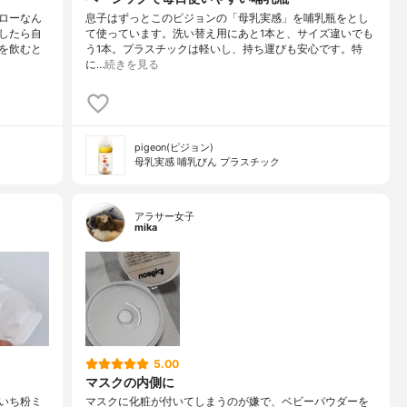
ローなん
息子はずっとこのピジョンの「母乳実感」を哺乳瓶をとし
したら自
て使っています。洗い替え用にあと1本と、サイズ違いでも
を飲むと
う1本。プラスチックは軽いし、持ち運びも安心です。特
に…
続きを見る
pigeon(ピジョン)
母乳実感 哺乳びん プラスチック
アラサー女子
mika
5.00
マスクの内側に
いち粉ミ
マスクに化粧が付いてしまうのが嫌で、ベビーパウダーを