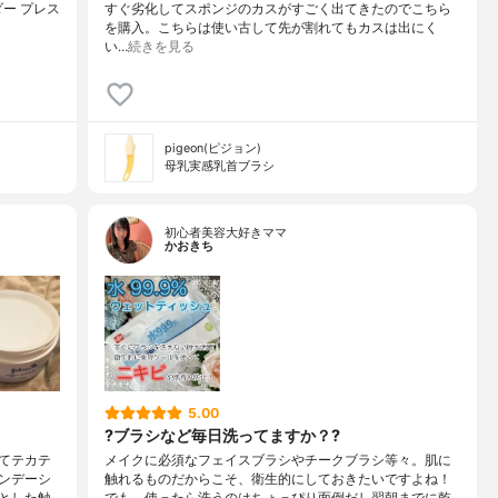
パウダー プレス
すぐ劣化してスポンジのカスがすごく出てきたのでこちら
を購入。こちらは使い古して先が割れてもカスは出にく
い…
続きを見る
pigeon(ピジョン)
母乳実感乳首ブラシ
初心者美容大好きママ
かおきち
5.00
?ブラシなど毎日洗ってますか？?
てテカテ
メイクに必須なフェイスブラシやチークブラシ等々。肌に
ンデーシ
触れるものだからこそ、衛生的にしておきたいですよね！
とした触
でも、使ったら洗うのはちょっぴり面倒だし翌朝までに乾