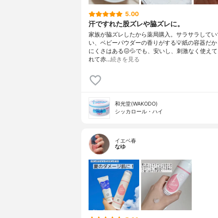
5.00
汗ですれた股ズレや脇ズレに。
家族が脇ズレしたから薬局購入。サラサラしてい
い、ベビーパウダーの香りがする💡紙の容器だか
にくさはある😖💦でも、安いし、刺激なく使え
れて赤…
続きを見る
和光堂(WAKODO)
シッカロール・ハイ
イエベ春
なゆ