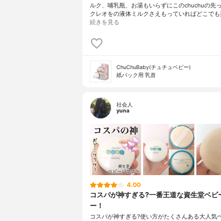
ルク、哺乳瓶、お湯もいらずにこのchuchuの先
クレオをの液体ミルクさえもっていればどこでも
続きを見る
ChuChuBaby(チュチュベビー)
紙パック用 乳首
社会人
yuna
4.00
コスパが神すぎる?一番王道な資生堂ベビ
ー！
コスパが神すぎる?使い方がたくさんある大人気