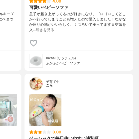
4.00
可愛いベビーソファ
キー Y-
息子が起き上がってるのが好きになり、ゴロゴロしてどこ
らにベタつ
かへ行ってしまうことも増えたので購入しました！なかな
か座り心地がいいらしく、くつろいで座ってます☺️空気を
入…
続きを見る
Richell(リッチェル)
ふかふかベビーソファ
子育て中
こら
3.00
ベーシックで毎日使いやすい哺乳瓶