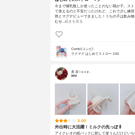
今まで哺乳瓶しか使ったことのない我が子。スト
て使えるのと不安だったけれど、これで少し練習
然とマグデビューできました！うちの子は飲み物
むせ…
続きを見る
Combi(コンビ)
ラクマグ はじめてストロー 240
美 容 l o v e .
azu
3.00
外出時に大活躍！ミルクの先っぽ🍼
アイクレオの紙パックに刺して使うんだけどいち