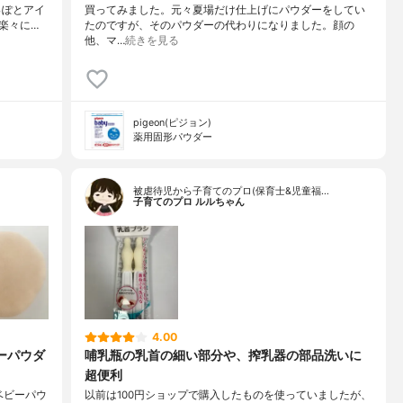
っぽとアイ
買ってみました。元々夏場だけ仕上げにパウダーをしてい
楽々に…
たのですが、そのパウダーの代わりになりました。顔の
他、マ…
続きを見る
pigeon(ピジョン)
薬用固形パウダー
被虐待児から子育てのプロ(保育士&児童福…
子育てのプロ ルルちゃん
4.00
ーパウダ
哺乳瓶の乳首の細い部分や、搾乳器の部品洗いに
超便利
ベビーパウ
以前は100円ショップで購入したものを使っていましたが、