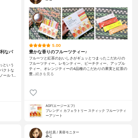
5.00
利なパ
豊かな香りのフルーツティー♪
フルーツと紅茶のおいしさがギュッとつまったこだわりの
フルーツティー。レモンティー、ピーチティー、アップル
っという
ティー、オレンジティーの4品種のこだわりの果実と紅茶の
パクトな
豊…
続きを見る
ール 1…
AGF(エージーエフ)
ブレンディ カフェラトリー スティック フルーツティ
ーアソート
会社員 / 美容モニター
みこ