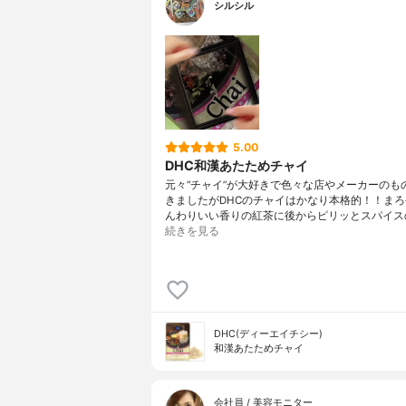
シルシル
5.00
DHC和漢あたためチャイ
元々“チャイ”が大好きで色々な店やメーカーのも
きましたがDHCのチャイはかなり本格的！！ま
んわりいい香りの紅茶に後からピリッとスパイス
続きを見る
DHC(ディーエイチシー)
和漢あたためチャイ
会社員 / 美容モニター