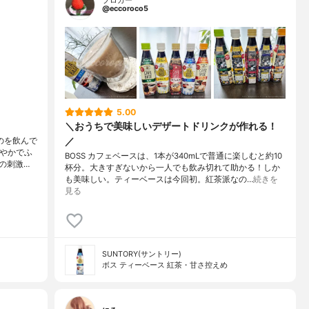
ブロガー
@eccoroco5
5.00
＼おうちで美味しいデザートドリンクが作れる！
／
のを飲んで
ろやかでふ
BOSS カフェベースは、1本が340mLで普通に楽しむと約10
の刺激…
杯分。大きすぎないから一人でも飲み切れて助かる！しか
も美味しい。ティーベースは今回初。紅茶派なの…
続きを
見る
SUNTORY(サントリー)
ボス ティーベース 紅茶・甘さ控えめ