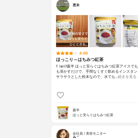
恵未
4.00
ほっこり～はちみつ紅茶
ʕ⁠ ⁠ꈍ⁠ᴥ⁠ꈍ⁠ʔ森半 ほっと安らぐはちみつ紅茶アイス
も溶かすだけで、手間なくすぐ飲めるインスタン
サラサラとした粉末なので、水でも…
続きを見る
森半
ほっと安らぐはちみつ紅茶
会社員 / 美容モニター
みこ