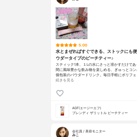
5.00
水とまぜればすぐできる、ストックにも便
ウダータイプのピーチティー♪
スティック1本、１Lの水にさっと溶かすだけであ
間に風味豊かな飲み物を楽しめる、ぎゅっとコン
個包装のパウダードリンク。毎日手軽にポリフェノ
続きを見る
AGF(エージーエフ)
ブレンディ ザリットル ピーチティー
会社員 / 美容モニター
みこ