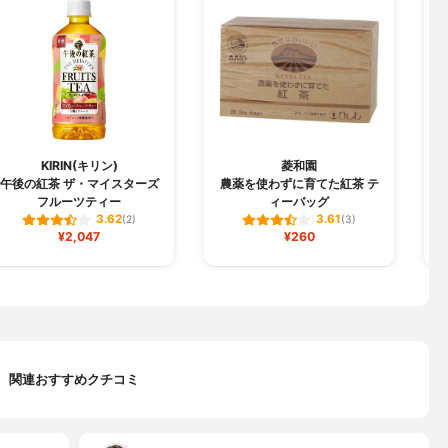
KIRIN(キリン)
菱和園
午後の紅茶 ザ・マイスターズ
農薬を使わずに育てた紅茶 テ
フルーツティー
ィーバッグ
3.62
3.61
(2)
(3)
¥2,047
¥260
関連おすすめクチコミ