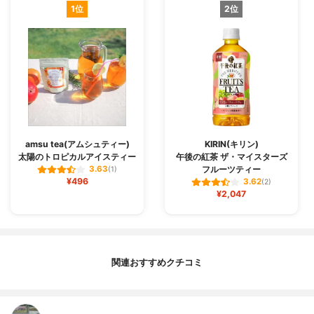
1位
2位
amsu tea(アムシュティー)
KIRIN(キリン)
太陽のトロピカルアイスティー
午後の紅茶 ザ・マイスターズ
フルーツティー
3.63
(1)
¥496
3.62
(2)
¥2,047
関連おすすめクチコミ