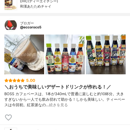
DHC(ディーエイチシー)
和漢あたためチャイ
ブロガー
@eccoroco5
5.00
＼おうちで美味しいデザートドリンクが作れる！／
BOSS カフェベースは、1本が340mLで普通に楽しむと約10杯分。大き
すぎないから一人でも飲み切れて助かる！しかも美味しい。ティーベー
スは今回初。紅茶派なの…
続きを見る