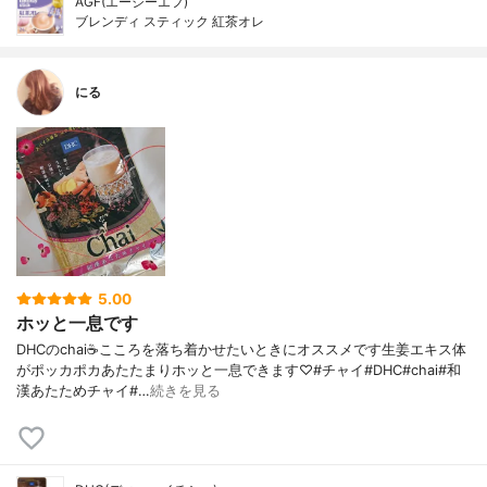
AGF(エージーエフ)
ブレンディ スティック 紅茶オレ
にる
5.00
ホッと一息です
DHCのchai☕こころを落ち着かせたいときにオススメです生姜エキス体
がポッカポカあたたまりホッと一息できます♡#チャイ#DHC#chai#和
漢あたためチャイ#…
続きを見る