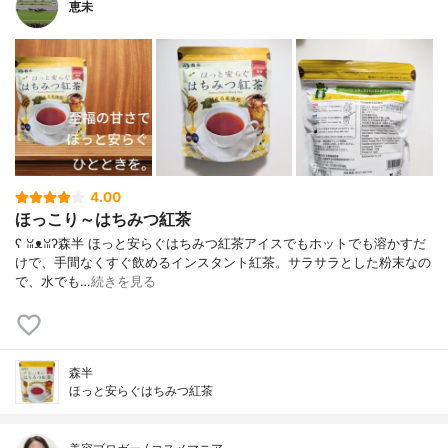
恵未
4.00
ほっこり～はちみつ紅茶
ʕ⁠ ⁠ꈍ⁠ᴥ⁠ꈍ⁠ʔ森半 ほっと安らぐはちみつ紅茶アイスでもホットでも溶かすだ
けで、手間なくすぐ飲めるインスタント紅茶。サラサラとした粉末なの
で、水でも…
続きを見る
森半
ほっと安らぐはちみつ紅茶