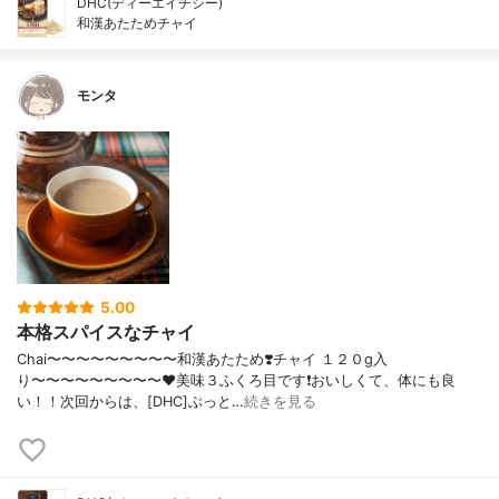
DHC(ディーエイチシー)
和漢あたためチャイ
モンタ
5.00
本格スパイスなチャイ
Chai〜〜〜〜〜〜〜〜〜和漢あたため❣️チャイ １２０g入
り〜〜〜〜〜〜〜〜〜❤︎美味３ふくろ目です❗️おいしくて、体にも良
い！！次回からは、[DHC]ぶっと…
続きを見る