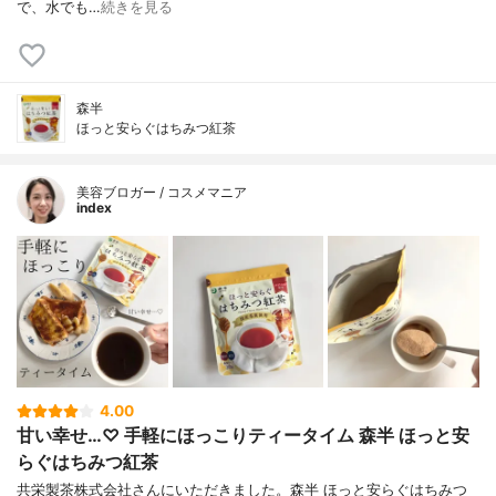
で、水でも…
続きを見る
森半
ほっと安らぐはちみつ紅茶
美容ブロガー / コスメマニア
index
4.00
甘い幸せ…♡ 手軽にほっこりティータイム 森半 ほっと安
らぐはちみつ紅茶
共栄製茶株式会社さんにいただきました。森半 ほっと安らぐはちみつ