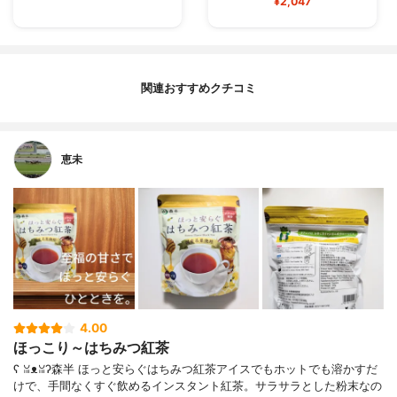
¥2,047
関連おすすめクチコミ
恵未
4.00
ほっこり～はちみつ紅茶
ʕ⁠ ⁠ꈍ⁠ᴥ⁠ꈍ⁠ʔ森半 ほっと安らぐはちみつ紅茶アイスでもホットでも溶かすだ
けで、手間なくすぐ飲めるインスタント紅茶。サラサラとした粉末なの