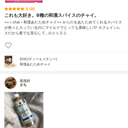
5.00
これも大好き。9種の和漢スパイスのチャイ。
==＜chai＞和漢あたためチャイ== からだをあたためてくれるスパイス
が色々と入っているのにマイルドでとっても美味しい♡ カフェインレ
スだから夜でも安心して…
続きを見る
DHC(ディーエイチシー)
和漢あたためチャイ
看護師
さち