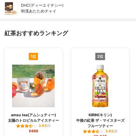
DHC(ディーエイチシー)
和漢あたためチャイ
紅茶おすすめランキング
1位
2位
amsu tea(アムシュティー)
KIRIN(キリン)
太陽のトロピカルアイスティー
午後の紅茶 ザ・マイスターズ
フルーツティー
3.63
(1)
¥496
3.62
(2)