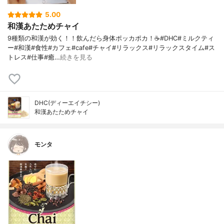
5.00
和漢あたためチャイ
9種類の和漢が効く！！飲んだら身体ポッカポカ！☕️#DHC#ミルクティ
ー#和漢#食性#カフェ#cafe#チャイ#リラックス#リラックスタイム#ス
トレス#仕事#癒…
続きを見る
DHC(ディーエイチシー)
和漢あたためチャイ
モンタ