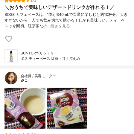
5.00
＼おうちで美味しいデザートドリンクが作れる！／
BOSS カフェベースは、1本が340mLで普通に楽しむと約10杯分。大き
すぎないから一人でも飲み切れて助かる！しかも美味しい。ティーベー
スは今回初。紅茶派なの…
続きを見る
SUNTORY(サントリー)
ボス ティーベース 紅茶・甘さ控えめ
会社員 / 美容モニター
みこ