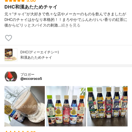
5.00
DHC和漢あたためチャイ
元々“チャイ”が大好きで色々な店やメーカーのものを飲んできましたが
DHCのチャイはかなり本格的！！まろやかでふんわりいい香りの紅茶に
後からピリッとスパイスの刺激…
続きを見る
DHC(ディーエイチシー)
和漢あたためチャイ
ブロガー
@eccoroco5