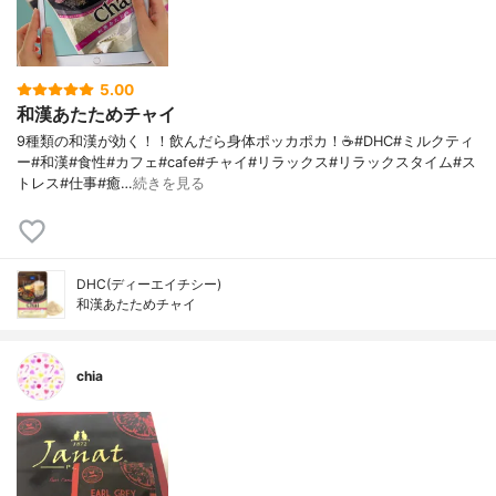
5.00
和漢あたためチャイ
9種類の和漢が効く！！飲んだら身体ポッカポカ！☕️#DHC#ミルクティ
ー#和漢#食性#カフェ#cafe#チャイ#リラックス#リラックスタイム#ス
トレス#仕事#癒…
続きを見る
DHC(ディーエイチシー)
和漢あたためチャイ
chia