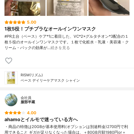
5.00
1枚5役！プチプラなオールインワンマスク
#PR土台（ベース）ケア*1に着目した、VC*2×グルタチオン*3配合の１
枚５役のオールインワンマスクです。１枚で化粧水・乳液・美容液・ク
リーム・パックの効果が…
続きを見る
RISM(リズム)
ベース デイリーケアマスク シャイン
会社員
服部半蔵
4.00
ahamoとイルモで迷っている方へ
・商品の特徴は20GBが基本使用料(オプションは別途料金)2700円で利
用できること ギガが足りなくなった場合は、＋80GB月額1980円or＋