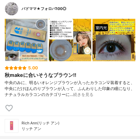
バドママ★フォロバ100◎
5.00
秋makeに合いそうなブラウン!!
中央のみに、明るいオレンジブラウンが入ったカラコン💡装着すると、
中央にだけほんのりブラウンが入って、ふんわりした印象の瞳になり、
ナチュラルカラコンのカテゴリーに…
続きを見る
Rich Ann(リッチ アン)
リッチ アン