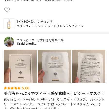
SKIN1004(スキンチョンサ)
マダガスカル センテラ ライト クレンジングオイル
コスメと口コミが大好きな専業主婦
kirakiranoriko
5.00
美容液たっぷりでフィット感が素晴らしいシートマスク！
真っ白なパッケージの『d'Alba(ダルバ) ホワイトトリュフナリシングト
リートメントマスク』。箱の中には５枚のシートマスクが入っていま
す。個包装されたシートマ…
続きを見る