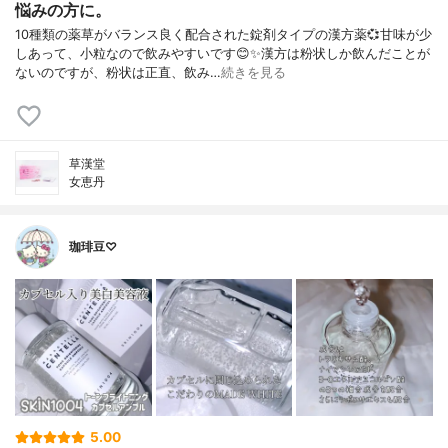
悩みの方に。
10種類の薬草がバランス良く配合された錠剤タイプの漢方薬💞甘味が少
しあって、小粒なので飲みやすいです😊✨漢方は粉状しか飲んだことが
ないのですが、粉状は正直、飲み…
続きを見る
草漢堂
女恵丹
珈琲豆♡
5.00