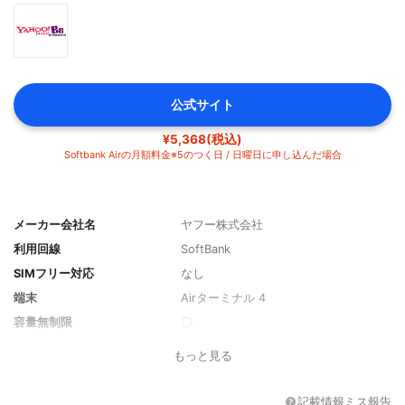
公式サイト
¥5,368(税込)
Softbank Airの月額料金※5のつく日 / 日曜日に申し込んだ場合
メーカー会社名
ヤフー株式会社
利用回線
SoftBank
SIMフリー対応
なし
端末
Airターミナル 4
容量無制限
〇
短期間の通信制限なし
〇
もっと見る
専用アプリ
なし
チャット対応
なし
記載情報ミス報告