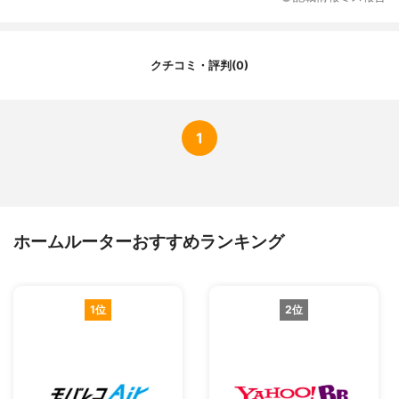
契約期間
2年
端末代金
端末代金0円
初期費用
3,300円
クチコミ・評判(0)
実質月額料金（契約期間3年）
-
1
ホームルーターおすすめランキング
1位
2位