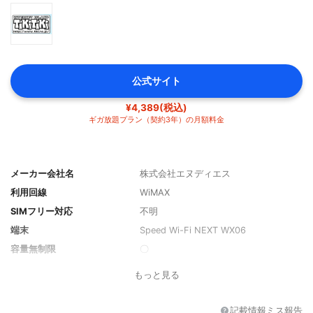
公式サイト
¥4,389(税込)
ギガ放題プラン（契約3年）の月額料金
メーカー会社名
株式会社エヌディエス
利用回線
WiMAX
SIMフリー対応
不明
端末
Speed Wi-Fi NEXT WX06
容量無制限
〇
短期間の通信制限なし
〇
もっと見る
専用アプリ
なし
チャット対応
なし
記載情報ミス報告