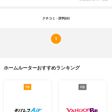
契約期間
3年
端末代金
端末代金0円
初期費用
3,300円
クチコミ・評判(0)
実質月額料金（契約期間3年）
4,401円
1
ホームルーターおすすめランキング
1位
2位