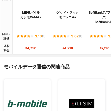
MEモバイル
グッド・ラック
SoftBank(ソ
カシモWiMAX
モバレコAir
ク)
SoftBank A
口コミ
3.13
(1)
3.62
(1)
3
評価
値段
¥4,750
¥4,218
¥7,117
料金
モバイルデータ通信の関連商品