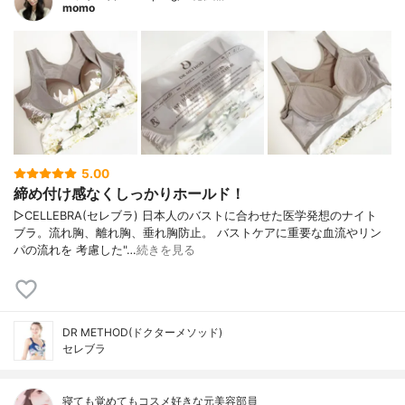
momo
5.00
締め付け感なくしっかりホールド！
▷CELLEBRA(セレブラ) 日本人のバストに合わせた医学発想のナイト
ブラ。流れ胸、離れ胸、垂れ胸防止。 バストケアに重要な血流やリン
パの流れを 考慮した"…
続きを見る
DR METHOD(ドクターメソッド)
セレブラ
寝ても覚めてもコスメ好きな元美容部員