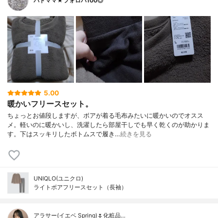
バドママ★フォロバ100◎
5.00
暖かいフリースセット。
ちょっとお値段しますが、ボアが着る毛布みたいに暖かいのでオスス
メ。軽いのに暖かいし、洗濯したら部屋干しでも早く乾くのが助かりま
す。下はスッキリしたボトムスで履き…
続きを見る
UNIQLO(ユニクロ)
ライトボアフリースセット（長袖）
アラサー(イエベ Spring)🌷化粧品…