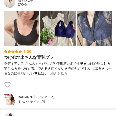
筋トレ女子
はるる
5.00
つけ心地楽ちんな育乳ブラ
ラディアンヌ さんのすっぴんブラ 使用感レポです❤️★つけ心地よし★
楽ちん★昼も夜も着用できる★痛くない★胸の形がきれいに出る★お手
頃なのに生地がよい❤️私はナ…
続きを見る
RADIANNE(ラディアンヌ)
すっぴんナイトブラ