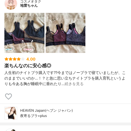
コスメオタク
地雷ちゃん
4.00
楽ちんなのに安心感◎
人生初のナイトブラ購入です??今まではノーブラで寝ていましたが、こ
のままでいいのか…！？と急に思い立ちナイトブラを購入育乳というよ
りも今ある胸が睡眠中に垂れたり…
続きを見る
HEAVEN Japan(ヘブン ジャパン)
夜寄るブラ+plus