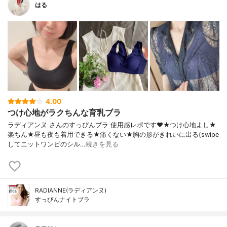
はる
4.00
つけ心地がラクちんな育乳ブラ
ラディアンヌ さんのすっぴんブラ 使用感レポです❤️★つけ心地よし★
楽ちん★昼も夜も着用できる★痛くない★胸の形がきれいに出る(swipe
してニットワンピのシル…
続きを見る
RADIANNE(ラディアンヌ)
すっぴんナイトブラ