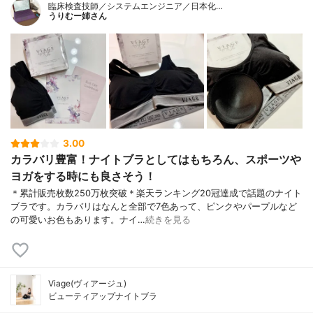
臨床検査技師／システムエンジニア／日本化…
うりむー姉さん
3.00
カラバリ豊富！ナイトブラとしてはもちろん、スポーツや
ヨガをする時にも良さそう！
＊累計販売枚数250万枚突破＊楽天ランキング20冠達成で話題のナイト
ブラです。カラバリはなんと全部で7色あって、ピンクやパープルなど
の可愛いお色もあります。ナイ…
続きを見る
Viage(ヴィアージュ)
ビューティアップナイトブラ