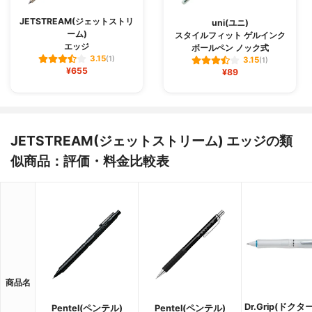
JETSTREAM(ジェットストリ
uni(ユニ)
ーム)
スタイルフィット ゲルインク
エッジ
ボールペン ノック式
3.15
(1)
3.15
(1)
¥655
¥89
JETSTREAM(ジェットストリーム) エッジの類
似商品：評価・料金比較表
商品名
Dr.Grip(ドク
Pentel(ペンテル)
Pentel(ペンテル)