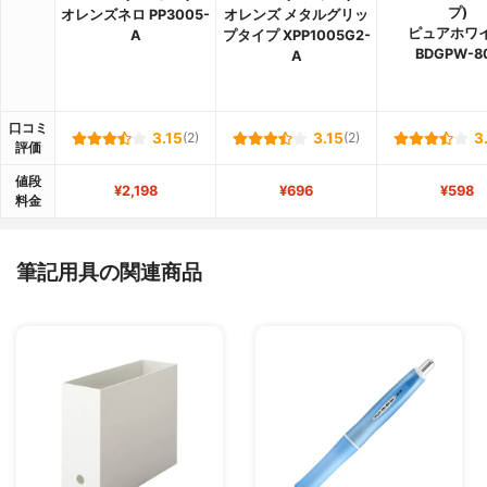
プ)
オレンズネロ PP3005-
オレンズ メタルグリッ
ピュアホワ
A
プタイプ XPP1005G2-
BDGPW-8
A
口コミ
3.15
(2)
3.15
(2)
3
評価
値段
¥2,198
¥696
¥598
料金
筆記用具の関連商品