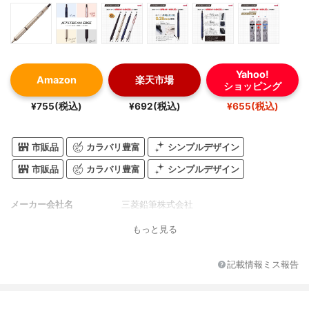
Yahoo!
Amazon
楽天市場
ショッピング
¥755(税込)
¥692(税込)
¥655(税込)
市販品
カラバリ豊富
シンプルデザイン
市販品
カラバリ豊富
シンプルデザイン
メーカー会社名
三菱鉛筆株式会社
もっと見る
記載情報ミス報告