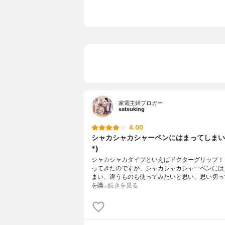
芯径のラインナップ
0.5mm
カラーバリエーション
クロムオレ
ド,クロムブ
その他の特徴
-
家電主婦ブロガー
satsuking
4.00
シャカシャカシャーペンにはまってしまい
*)
シャカシャカタイプといえばドクターグリップ！
ってきたのですが、シャカシャカシャーペンには
まい、違うものも使ってみたいと思い、思い切っ
を購…
続きを見る