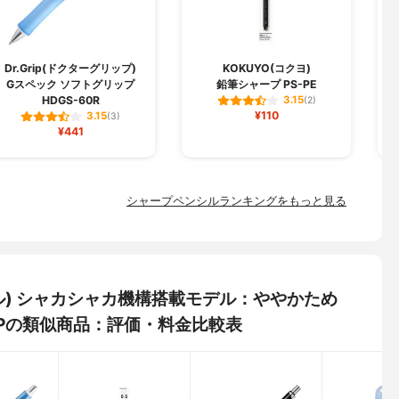
Dr.Grip(ドクターグリップ)
KOKUYO(コクヨ)
Gスペック ソフトグリップ
鉛筆シャープ PS-PE
HDGS-60R
3.15
(2)
¥110
3.15
(3)
¥441
シャープペンシルランキングをもっと見る
ファゲル) シャカシャカ機構搭載モデル：ややかため
 1Pの類似商品：評価・料金比較表