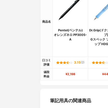
商品名
Pentel(ペンテル)
Dr.Grip(
オレンズネロ PP3005-
プ
A
Gスペック 
ップ HDG
口コミ
3.15
(2)
評価
値段
¥2,198
¥44
料金
筆記用具の関連商品