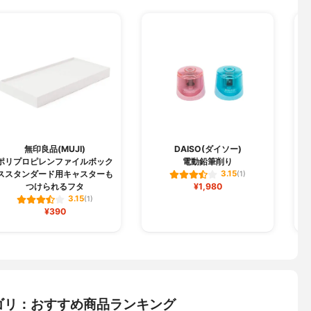
無印良品(MUJI)
DAISO(ダイソー)
ポリプロピレンファイルボック
電動鉛筆削り
ススタンダード用キャスターも
3.15
(1)
¥1,980
つけられるフタ
3.15
(1)
¥390
ゴリ：おすすめ商品ランキング