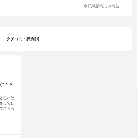
記載情報ミス報告
ンジ,クロムグリーン,クロムライトブルー,クロムピンク,クロムレッ
ラック,ブラック,ロイヤルブルー,ローズピンク
クチコミ・評判(1)
(*＾＾
と思い使
まってし
てこちら