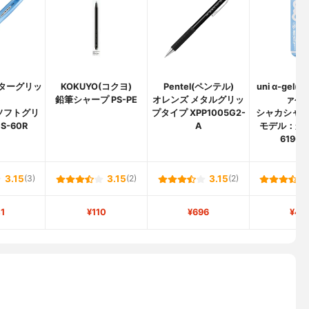
ドクターグリッ
KOKUYO(コクヨ)
Pentel(ペンテル)
uni α-gel
)
鉛筆シャープ PS-PE
オレンズ メタルグリッ
ァゲル
ソフトグリ
プタイプ XPP1005G2-
シャカシャ
S-60R
A
モデル：かた
619GG
3.15
(3)
3.15
(2)
3.15
(2)
1
¥110
¥696
¥43