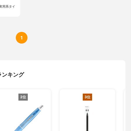
実用系タイ
1
ランキング
2位
3位