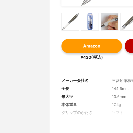
Amazon
¥430(税込)
メーカー会社名
三菱鉛筆株
全長
144.6mm
最大径
13.6mm
本体重量
17.4g
グリップのかたさ
ソフト
軸の素材
プラスチッ
芯の出し方
ノック式, 